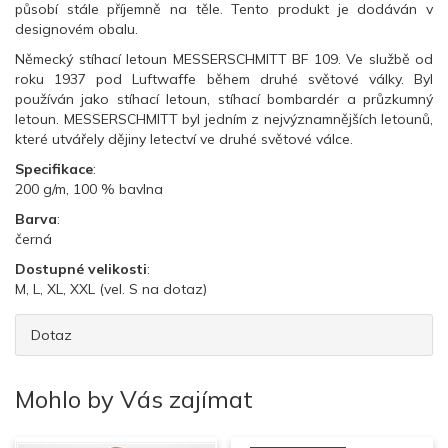
působí stále příjemně na těle. Tento produkt je dodáván v
designovém obalu.
Německý stíhací letoun MESSERSCHMITT BF 109. Ve službě od
roku 1937 pod Luftwaffe během druhé světové války. Byl
používán jako stíhací letoun, stíhací bombardér a průzkumný
letoun. MESSERSCHMITT byl jedním z nejvýznamnějších letounů,
které utvářely dějiny letectví ve druhé světové válce.
Specifikace
:
200 g/m, 100 % bavlna
Barva
:
černá
Dostupné velikosti
:
M, L, XL, XXL (vel. S na dotaz)
Dotaz
Mohlo by Vás zajímat