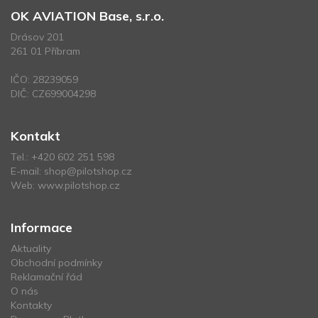
OK AVIATION Base, s.r.o.
Drásov 201
261 01 Příbram
IČO: 28239059
DIČ: CZ699004298
Kontakt
Tel.:
+420 602 251 598
E-mail:
shop@pilotshop.cz
Web:
www.pilotshop.cz
Informace
Aktuality
Obchodní podmínky
Reklamační řád
O nás
Kontakty