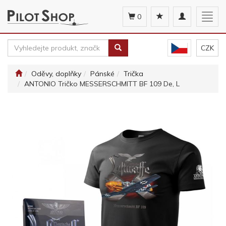
Toggle
Togg
0
navigation
navig
CZK
Oděvy, doplňky
Pánské
Trička
ANTONIO Tričko MESSERSCHMITT BF 109 De, L