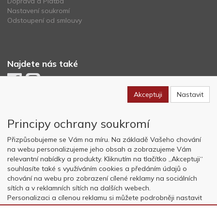
Doprava a Platba
Nastavení soukromí
Odstoupení od smlouvy
Najdete nás také
Akceptuji
Nastavit
Newsletter
Principy ochrany soukromí
Odebírat
Přizpůsobujeme se Vám na míru. Na základě Vašeho chování
na webu personalizujeme jeho obsah a zobrazujeme Vám
relevantní nabídky a produkty. Kliknutím na tlačítko „Akceptuji“
Copyright © OK AVIATION Base, s.r.o. 2022, powered by
ABRA E-
souhlasíte také s využíváním cookies a předáním údajů o
shop
chování na webu pro zobrazení cílené reklamy na sociálních
sítích a v reklamních sítích na dalších webech.
Personalizaci a cílenou reklamu si můžete podrobněji nastavit
nebo kdykoli vypnout po kliknutí na tlačítko „Nastavit“.