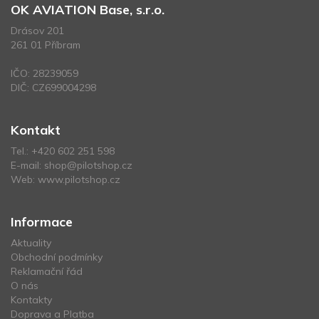
OK AVIATION Base, s.r.o.
Drásov 201
261 01 Příbram
IČO: 28239059
DIČ: CZ699004298
Kontakt
Tel.:
+420 602 251 598
E-mail:
shop@pilotshop.cz
Web:
www.pilotshop.cz
Informace
Aktuality
Obchodní podmínky
Reklamační řád
O nás
Kontakty
Doprava a Platba