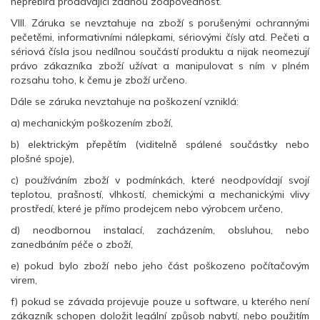
nepřebírá prodávající žádnou zodpovědnost.
VIII. Záruka se nevztahuje na zboží s porušenými ochrannými
pečetěmi, informativními nálepkami, sériovými čísly atd. Pečeti a
sériová čísla jsou nedílnou součástí produktu a nijak neomezují
právo zákazníka zboží užívat a manipulovat s ním v plném
rozsahu toho, k čemu je zboží určeno.
Dále se záruka nevztahuje na poškození vzniklá:
a) mechanickým poškozením zboží,
b) elektrickým přepětím (viditelně spálené součástky nebo
plošné spoje),
c) používáním zboží v podmínkách, které neodpovídají svojí
teplotou, prašností, vlhkostí, chemickými a mechanickými vlivy
prostředí, které je přímo prodejcem nebo výrobcem určeno,
d) neodbornou instalací, zacházením, obsluhou, nebo
zanedbáním péče o zboží,
e) pokud bylo zboží nebo jeho část poškozeno počítačovým
virem,
f) pokud se závada projevuje pouze u software, u kterého není
zákazník schopen doložit legální způsob nabytí, nebo použitím