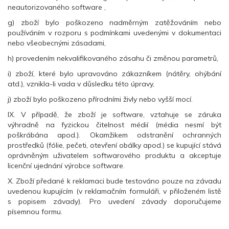
neautorizovaného software ,
g) zboží bylo poškozeno nadměrným zatěžováním nebo
používáním v rozporu s podmínkami uvedenými v dokumentaci
nebo všeobecnými zásadami,
h) provedením nekvalifikovaného zásahu či změnou parametrů,
i) zboží, které bylo upravováno zákazníkem (nátěry, ohýbání
atd.), vznikla-li vada v důsledku této úpravy,
j) zboží bylo poškozeno přírodními živly nebo vyšší mocí.
IX. V případě, že zboží je software, vztahuje se záruka
výhradně na fyzickou čitelnost médií (média nesmí být
poškrábána apod.). Okamžikem odstranění ochranných
prostředků (fólie, pečeti, otevření obálky apod.) se kupující stává
oprávněným uživatelem softwarového produktu a akceptuje
licenční ujednání výrobce software.
X. Zboží předané k reklamaci bude testováno pouze na závadu
uvedenou kupujícím (v reklamačním formuláři, v přiloženém listě
s popisem závady). Pro uvedení závady doporučujeme
písemnou formu.