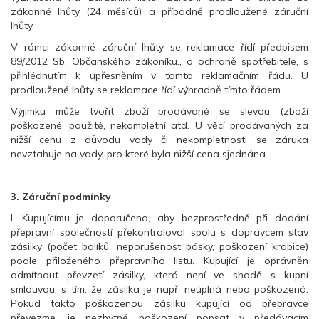
zákonné lhůty (24 měsíců) a případně prodloužené záruční
lhůty.
V rámci zákonné záruční lhůty se reklamace řídí předpisem
89/2012 Sb. Občanského zákoníku., o ochraně spotřebitele, s
přihlédnutím k upřesněním v tomto reklamačním řádu. U
prodloužené lhůty se reklamace řídí výhradně tímto řádem.
Výjimku může tvořit zboží prodávané se slevou (zboží
poškozené, použité, nekompletní atd. U věcí prodávaných za
nižší cenu z důvodu vady či nekompletnosti se záruka
nevztahuje na vady, pro které byla nižší cena sjednána.
3. Záruční podmínky
I. Kupujícímu je doporučeno, aby bezprostředně při dodání
přepravní společností překontroloval spolu s dopravcem stav
zásilky (počet balíků, neporušenost pásky, poškození krabice)
podle přiloženého přepravního listu. Kupující je oprávněn
odmítnout převzetí zásilky, která není ve shodě s kupní
smlouvou, s tím, že zásilka je např. neúplná nebo poškozená.
Pokud takto poškozenou zásilku kupující od přepravce
převezme, je nezbytné poškození popsat v předávacím