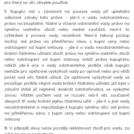
pro který se věc obvykle používá.
II. Kupující, má v závislosti na povaze vady při uplatnění
zákonné záruky tato práva: - jde-li o vadu odstranitelnou,
právo na bezplatné, řádné a včasné odstranění vady, právo na
výměnu vadného zboží nebo vadné součásti, není-li to
vzhledem k povaze vady neúměrné. Není-li takový postup
možný, má právo na přiměřenou slevu z kupní ceny nebo
odstoupení od kupní smlouvy, - jde-li o vadu neodstranitelnou
bránící řádnému užívání zboží, právo na výměnu vadného zboží
nebo odstoupení od kupní smlouvy, tatáž práva kupujícímu
náleží, jde-li sice o vady odstranitelné, jestliže však kupující
nemůže pro opětovné vyskytnutí vady po opravě nebo pro větší
počet vad věc řádně užívat. Za opětovné vyskytnutí vady se
považuje, jestliže stejná vada bránící řádnému užívání, jež byla v
záruční době již nejméně dvakrát odstraňována, se vyskytne
znovu. Větším počtem vad se rozumí, má-li věc současně
alespoň tři vady bránící jejímu řádnému užití. - jde-li o jiné vady
neodstranitelné a nepožaduje-li kupující výměnu věci, má právo
na přiměřenou slevu z kupní ceny nebo odstoupení od kupní
smlouvy.
III. V případě slevy nelze později reklamovat zboží pro vadu, za