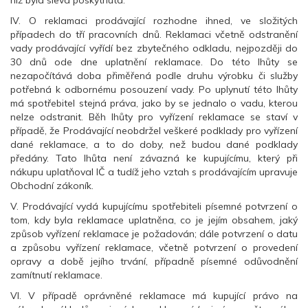
niž byla sleva poskytnuta.
IV. O reklamaci prodávající rozhodne ihned, ve složitých
případech do tří pracovních dnů. Reklamaci včetně odstranění
vady prodávající vyřídí bez zbytečného odkladu, nejpozději do
30 dnů ode dne uplatnění reklamace. Do této lhůty se
nezapočítává doba přiměřená podle druhu výrobku či služby
potřebná k odbornému posouzení vady. Po uplynutí této lhůty
má spotřebitel stejná práva, jako by se jednalo o vadu, kterou
nelze odstranit. Běh lhůty pro vyřízení reklamace se staví v
případě, že Prodávající neobdržel veškeré podklady pro vyřízení
dané reklamace, a to do doby, než budou dané podklady
předány. Tato lhůta není závazná ke kupujícímu, který při
nákupu uplatňoval IČ a tudíž jeho vztah s prodávajícím upravuje
Obchodní zákoník.
V. Prodávající vydá kupujícímu spotřebiteli písemné potvrzení o
tom, kdy byla reklamace uplatněna, co je jejím obsahem, jaký
způsob vyřízení reklamace je požadován; dále potvrzení o datu
a způsobu vyřízení reklamace, včetně potvrzení o provedení
opravy a době jejího trvání, případně písemné odůvodnění
zamítnutí reklamace.
VI. V případě oprávněné reklamace má kupující právo na