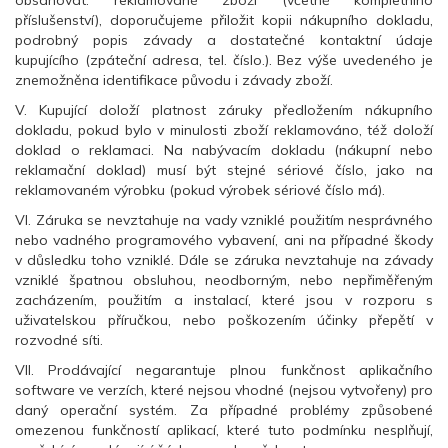
obsahovat: reklamované zboží (včetně kompletního
příslušenství), doporučujeme přiložit kopii nákupního dokladu,
podrobný popis závady a dostatečné kontaktní údaje
kupujícího (zpáteční adresa, tel. číslo.). Bez výše uvedeného je
znemožněna identifikace původu i závady zboží.
V. Kupující doloží platnost záruky předložením nákupního
dokladu, pokud bylo v minulosti zboží reklamováno, též doloží
doklad o reklamaci. Na nabývacím dokladu (nákupní nebo
reklamační doklad) musí být stejné sériové číslo, jako na
reklamovaném výrobku (pokud výrobek sériové číslo má).
VI. Záruka se nevztahuje na vady vzniklé použitím nesprávného
nebo vadného programového vybavení, ani na případné škody
v důsledku toho vzniklé. Dále se záruka nevztahuje na závady
vzniklé špatnou obsluhou, neodborným, nebo nepřiměřeným
zacházením, použitím a instalací, které jsou v rozporu s
uživatelskou příručkou, nebo poškozením účinky přepětí v
rozvodné síti.
VII. Prodávající negarantuje plnou funkčnost aplikačního
software ve verzích, které nejsou vhodné (nejsou vytvořeny) pro
daný operační systém. Za případné problémy způsobené
omezenou funkčností aplikací, které tuto podmínku nesplňují,