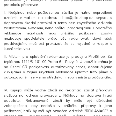
protokolu přepravce.
II. Neúplnou nebo poškozenou zásilku je nutno neprodleně
oznámit e-mailem na adresu: shop@pilotshop.cz, sepsat s
dopravcem škodní protokol a tento bez zbytečného odkladu
zaslat faxem, e-mailem, nebo poštou prodávajícímu. Dodatečná
reklamace neúplnosti nebo vnějšího poškození zásilky
nezbavuje spotřebitele práva věc reklamovat, dává však
prodávajícímu možnost prokázat, že se nejedná o rozpor s
kupní smlouvou.
III. Místem pro uplatnění reklamace je prodejna PilotShop, Za
teplárnou 1111/3, 161 00 Praha 6 – Ruzyně. U zboží, kterému je
na území ČR poskytován autorizovaný servis, doporučujeme
kupujícímu v zájmu urychlení reklamace uplatnit tuto přímo v
autorizovaném servisním středisku , nebo v místě prodávajícího.
IV. Kupující může vadné zboží na reklamaci zaslat přepravní
službou na adresu provozovny. Náklady na dopravu hradí
odesílatel. Reklamované zboží by mělo být důkladně
zabezpečeno, aby nedošlo v průběhu přepravy k jeho
poškození, balík by měl být označen viditelně "REKLAMACE" a