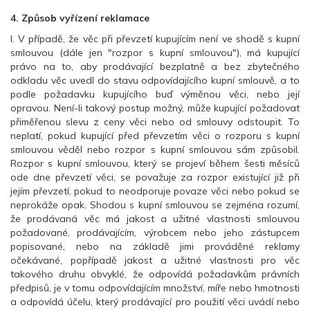
4. Způsob vyřízení reklamace
I. V případě, že věc při převzetí kupujícím není ve shodě s kupní
smlouvou (dále jen "rozpor s kupní smlouvou"), má kupující
právo na to, aby prodávající bezplatně a bez zbytečného
odkladu věc uvedl do stavu odpovídajícího kupní smlouvě, a to
podle požadavku kupujícího buď výměnou věci, nebo její
opravou. Není-li takový postup možný, může kupující požadovat
přiměřenou slevu z ceny věci nebo od smlouvy odstoupit. To
neplatí, pokud kupující před převzetím věci o rozporu s kupní
smlouvou věděl nebo rozpor s kupní smlouvou sám způsobil.
Rozpor s kupní smlouvou, který se projeví během šesti měsíců
ode dne převzetí věci, se považuje za rozpor existující již při
jejím převzetí, pokud to neodporuje povaze věci nebo pokud se
neprokáže opak. Shodou s kupní smlouvou se zejména rozumí,
že prodávaná věc má jakost a užitné vlastnosti smlouvou
požadované, prodávajícím, výrobcem nebo jeho zástupcem
popisované, nebo na základě jimi prováděné reklamy
očekávané, popřípadě jakost a užitné vlastnosti pro věc
takového druhu obvyklé, že odpovídá požadavkům právních
předpisů, je v tomu odpovídajícím množství, míře nebo hmotnosti
a odpovídá účelu, který prodávající pro použití věci uvádí nebo