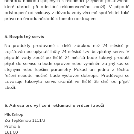
náhradu nákladů spojených s reklamací (zejména poštovného,
které uhradil při odeslání reklamovaného zboží). V případě
odstoupení od smlouvy z důvodu vady věci má spotřebitel také
právo na úhradu nákladů k tomuto odstoupení.
5. Bezplatný servis
Na produkty prodávané s delší zárukou než 24 měsíců je
zajišťován po uplynutí lhůty 24 měsíců tzv. bezplatný servis. V
případě vady zboží po lhůtě 24 měsíců bude takový produkt
přijat do servisu a bude opraven nebo vyměněn za jiný kus se
stejnými nebo lepšími parametry. Pokud ani jedno z těchto
řešení nebude možné, bude vystaven dobropis. Prodávající se
zavazuje takovýto servis ukončit ve lhůtě 35 dnů od přijetí
zboží.
6. Adresa pro vyřízení reklamací a vrácení zboží
PIlotShop
Za Teplárnou 1111/3
Praha 6
161 00