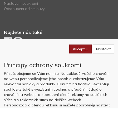
Nastavení soukromí
Odstoupení od smlouvy
Najdete nás také
Akceptuji
Nastavit
Newsletter
Principy ochrany soukromí
Odebírat
Přizpůsobujeme se Vám na míru. Na základě Vašeho chování
na webu personalizujeme jeho obsah a zobrazujeme Vám
relevantní nabídky a produkty. Kliknutím na tlačítko „Akceptuji“
Copyright © OK AVIATION Base, s.r.o. 2022, powered by
ABRA E-
souhlasíte také s využíváním cookies a předáním údajů o
shop
chování na webu pro zobrazení cílené reklamy na sociálních
sítích a v reklamních sítích na dalších webech.
Personalizaci a cílenou reklamu si můžete podrobněji nastavit
nebo kdykoli vypnout po kliknutí na tlačítko „Nastavit“.