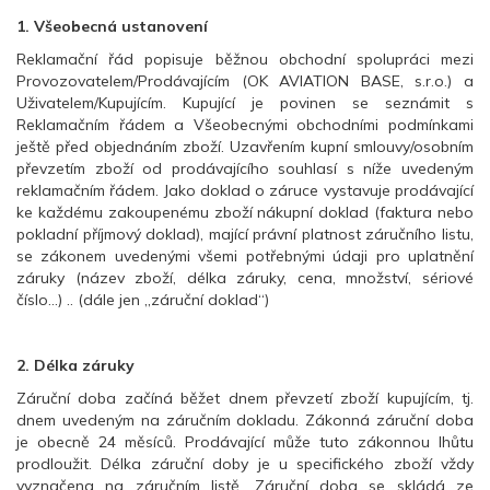
1. Všeobecná ustanovení
Reklamační řád popisuje běžnou obchodní spolupráci mezi
Provozovatelem/Prodávajícím (OK AVIATION BASE, s.r.o.) a
Uživatelem/Kupujícím. Kupující je povinen se seznámit s
Reklamačním řádem a Všeobecnými obchodními podmínkami
ještě před objednáním zboží. Uzavřením kupní smlouvy/osobním
převzetím zboží od prodávajícího souhlasí s níže uvedeným
reklamačním řádem. Jako doklad o záruce vystavuje prodávající
ke každému zakoupenému zboží nákupní doklad (faktura nebo
pokladní příjmový doklad), mající právní platnost záručního listu,
se zákonem uvedenými všemi potřebnými údaji pro uplatnění
záruky (název zboží, délka záruky, cena, množství, sériové
číslo...) .. (dále jen „záruční doklad“)
2. Délka záruky
Záruční doba začíná běžet dnem převzetí zboží kupujícím, tj.
dnem uvedeným na záručním dokladu. Zákonná záruční doba
je obecně 24 měsíců. Prodávající může tuto zákonnou lhůtu
prodloužit. Délka záruční doby je u specifického zboží vždy
vyznačena na záručním listě. Záruční doba se skládá ze