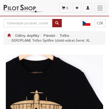
Toggle
Togg
0
navigation
navig
CZK
Oděvy, doplňky
Pánské
Trička
EEROPLANE Tričko Spitfire (zlatá edice) černé, XL