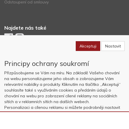
Odstoupení od smlouvy
Najdete nás také
Akceptuji
Nastavit
Newsletter
Principy ochrany soukromí
Odebírat
Přizpůsobujeme se Vám na míru. Na základě Vašeho chování
na webu personalizujeme jeho obsah a zobrazujeme Vám
relevantní nabídky a produkty. Kliknutím na tlačítko „Akceptuji“
Copyright © OK AVIATION Base, s.r.o. 2022, powered by
ABRA E-
souhlasíte také s využíváním cookies a předáním údajů o
shop
chování na webu pro zobrazení cílené reklamy na sociálních
sítích a v reklamních sítích na dalších webech.
Personalizaci a cílenou reklamu si můžete podrobněji nastavit
nebo kdykoli vypnout po kliknutí na tlačítko „Nastavit“.