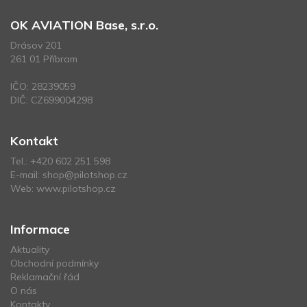
OK AVIATION Base, s.r.o.
Drásov 201
261 01 Příbram
IČO: 28239059
DIČ: CZ699004298
Kontakt
Tel.:
+420 602 251 598
E-mail:
shop@pilotshop.cz
Web:
www.pilotshop.cz
Informace
Aktuality
Obchodní podmínky
Reklamační řád
O nás
Kontakty