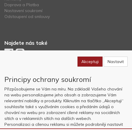
Doprava a Platba
Nastavení soukromí
Odstoupení od smlouvy
Najdete nás také
Akceptuji
Nastavit
Newsletter
Principy ochrany soukromí
Odebírat
Přizpůsobujeme se Vám na míru. Na základě Vašeho chování
na webu personalizujeme jeho obsah a zobrazujeme Vám
relevantní nabídky a produkty. Kliknutím na tlačítko „Akceptuji“
Copyright © OK AVIATION Base, s.r.o. 2022, powered by
ABRA E-
souhlasíte také s využíváním cookies a předáním údajů o
shop
chování na webu pro zobrazení cílené reklamy na sociálních
sítích a v reklamních sítích na dalších webech.
Personalizaci a cílenou reklamu si můžete podrobněji nastavit
nebo kdykoli vypnout po kliknutí na tlačítko „Nastavit“.