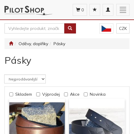
Toggle
Togg
0
navigation
navig
CZK
Oděvy, doplňky
Pásky
Pásky
Skladem
Výprodej
Akce
Novinka