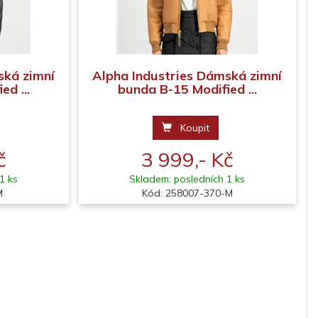
ská zimní
Alpha Industries Dámská zimní
d ...
bunda B-15 Modified ...
Koupit
č
3 999,- Kč
1 ks
Skladem: posledních 1 ks
M
Kód: 258007-370-M