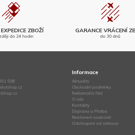
EXPEDICE ZBOŽÍ
GARANCE VRÁCENÍ ZB
zději do 24 hodin
do 30 dnů
Informace
251 598
Aktuality
ilotshop.cz
Obchodní podmínky
tshop.cz
Reklamační řád
O nás
Kontakty
Doprava a Platba
Nastavení soukromí
Odstoupení od smlouvy