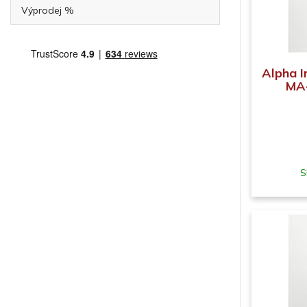
Výprodej %
Alpha 
MA-
S