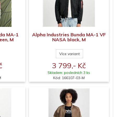
nda MA-1
Alpha Industries Bunda MA-1 VF
een, M
NASA black, M
Více variant
č
3 799,- Kč
Skladem: posledních 3 ks
M
Kód: 166107-03-M