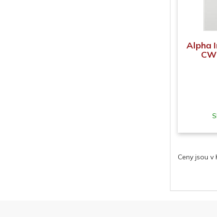
Alpha 
CWU
S
Ceny jsou v