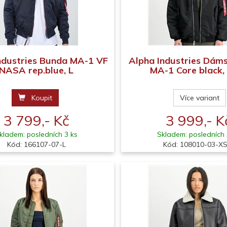
ndustries Bunda MA-1 VF
Alpha Industries Dám
NASA rep.blue, L
MA-1 Core black, X
Koupit
Více variant
3 799,- Kč
3 999,- K
kladem: posledních 3 ks
Skladem: posledních 
Kód: 166107-07-L
Kód: 108010-03-XS