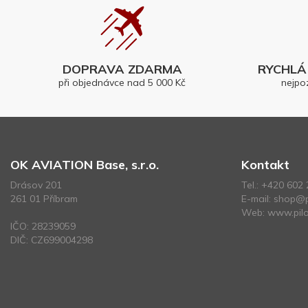
DOPRAVA ZDARMA
RYCHLÁ 
při objednávce nad 5 000 Kč
nejpo
OK AVIATION Base, s.r.o.
Kontakt
Drásov 201
Tel.:
+420 602 
261 01 Příbram
E-mail:
shop@p
Web:
www.pilo
IČO: 28239059
DIČ: CZ699004298