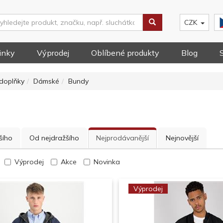
CZK
inky
Výprodej
Oblíbené produkty
Blog
doplňky
Dámské
Bundy
šího
Od nejdražšího
Nejprodávanější
Nejnovější
Výprodej
Akce
Novinka
Výprodej