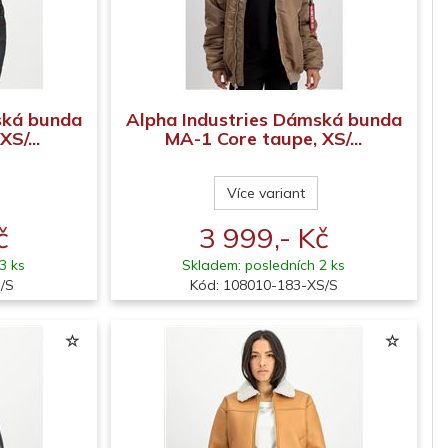
ská bunda
Alpha Industries Dámská bunda
S/...
MA-1 Core taupe, XS/...
Více variant
č
3 999,- Kč
3 ks
Skladem: posledních 2 ks
/S
Kód: 108010-183-XS/S