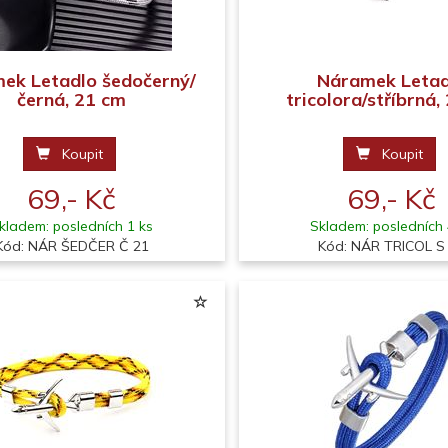
ek Letadlo šedočerný/
Náramek Letad
černá, 21 cm
tricolora/stříbrná,
Koupit
Koupit
69,- Kč
69,- Kč
kladem: posledních 1 ks
Skladem: posledních 
Kód: NÁR ŠEDČER Č 21
Kód: NÁR TRICOL S