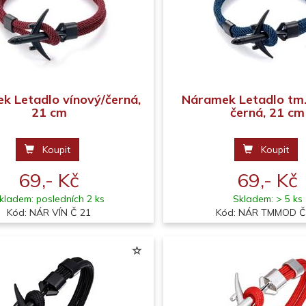
k Letadlo vínový/černá,
Náramek Letadlo tm
21 cm
černá, 21 cm
Koupit
Koupit
69,- Kč
69,- Kč
kladem: posledních 2 ks
Skladem: > 5 ks
Kód: NÁR VÍN Č 21
Kód: NÁR TMMOD Č