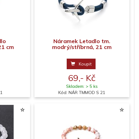
lo
Náramek Letadlo tm.
 21 cm
modrý/stříbrná, 21 cm
Koupit
69,- Kč
Skladem: > 5 ks
21
Kód: NÁR TMMOD S 21