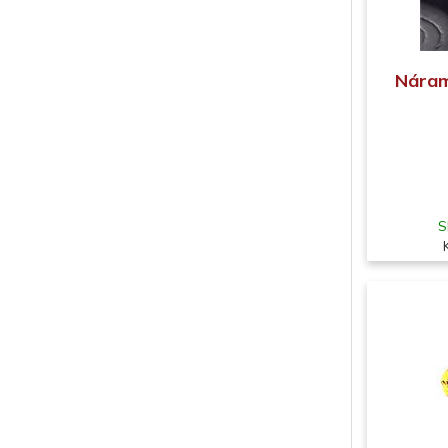
Náram
S