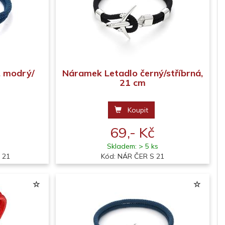
. modrý/
Náramek Letadlo černý/stříbrná,
21 cm
Koupit
69,- Kč
Skladem: > 5 ks
 21
Kód: NÁR ČER S 21