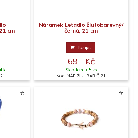
lo
Náramek Letadlo žlutobarevný/
 21 cm
černá, 21 cm
Koupit
69,- Kč
4 ks
Skladem: > 5 ks
 21
Kód: NÁR ŽLU-BAR Č 21