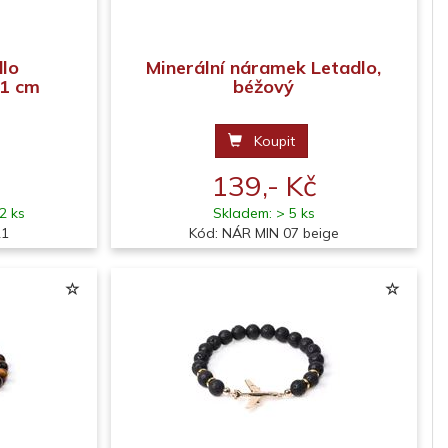
lo
Minerální náramek Letadlo,
21 cm
béžový
Koupit
139,- Kč
2 ks
Skladem: > 5 ks
21
Kód: NÁR MIN 07 beige