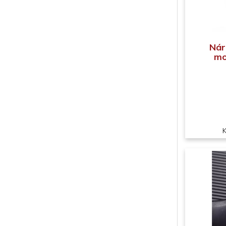
Nár
mo