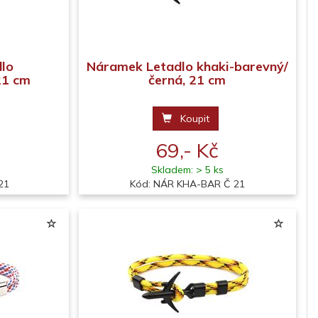
lo
Náramek Letadlo khaki-barevný/
21 cm
černá, 21 cm
Koupit
69,- Kč
Skladem: > 5 ks
21
Kód: NÁR KHA-BAR Č 21