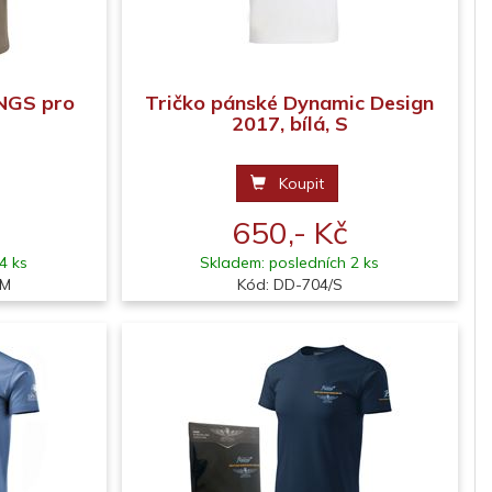
NGS pro
Tričko pánské Dynamic Design
2017, bílá, S
Koupit
650,- Kč
4 ks
Skladem: posledních 2 ks
 M
Kód: DD-704/S