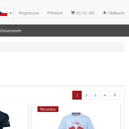
Registrace
Přihlásit
(0 / 0,- Kč)
Oblíbené
Showroom
1
2
3
4
Novinka