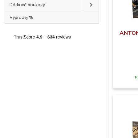
Dárkové poukazy
Výprodej %
ANTON
S