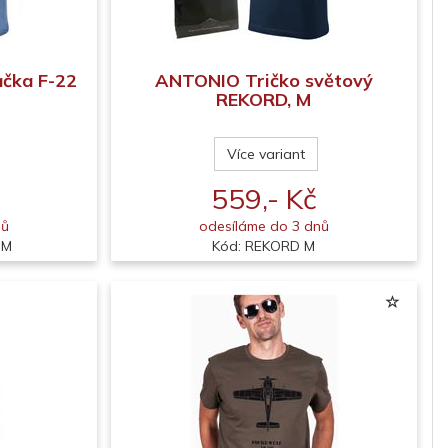
ačka F-22
ANTONIO Tričko světový
REKORD, M
Více variant
559,- Kč
nů
odesíláme do 3 dnů
 M
Kód: REKORD M