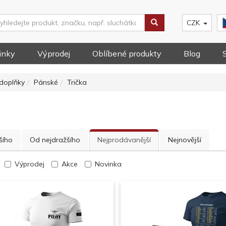
CZK
inky
Výprodej
Oblíbené produkty
Blog
doplňky
Pánské
Trička
šího
Od nejdražšího
Nejprodávanější
Nejnovější
Výprodej
Akce
Novinka