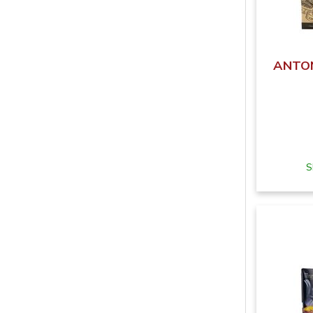
ANTON
S