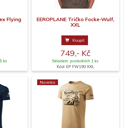
ex Flying
EEROPLANE Tričko Focke-Wulf,
XXL
Koupit
749,- Kč
5 ks
Skladem: posledních 1 ks
M
Kód: EP FW190 XXL
Novinka