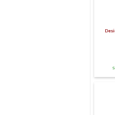
Desi
S