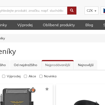
CZK
inky
Výprodej
Oblíbené produkty
Blog
íky
eníky
šího
Od nejdražšího
Nejprodávanější
Nejnovější
Výprodej
Akce
Novinka