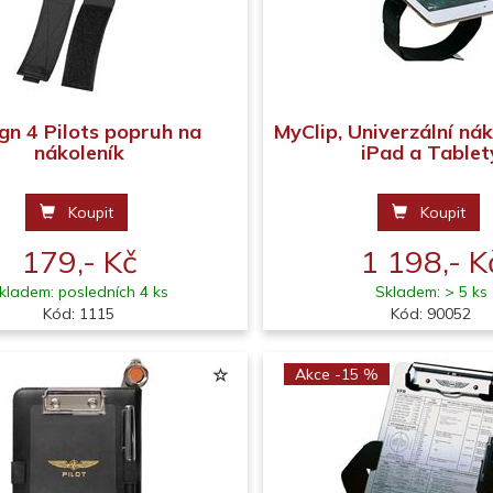
gn 4 Pilots popruh na
MyClip, Univerzální ná
nákoleník
iPad a Tablet
Koupit
Koupit
179,- Kč
1 198,- K
kladem: posledních 4 ks
Skladem: > 5 ks
Kód: 1115
Kód: 90052
Akce -15 %