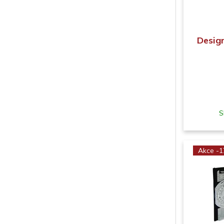
Design
S
Akce -