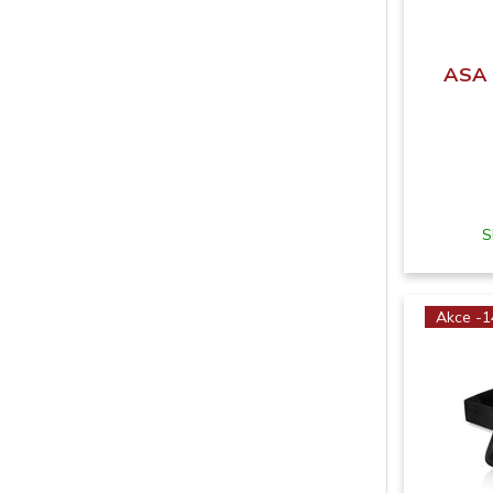
ASA 
S
Akce -