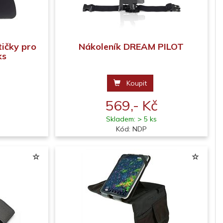
ičky pro
Nákoleník DREAM PILOT
ks
Koupit
569,- Kč
Skladem: > 5 ks
Kód: NDP