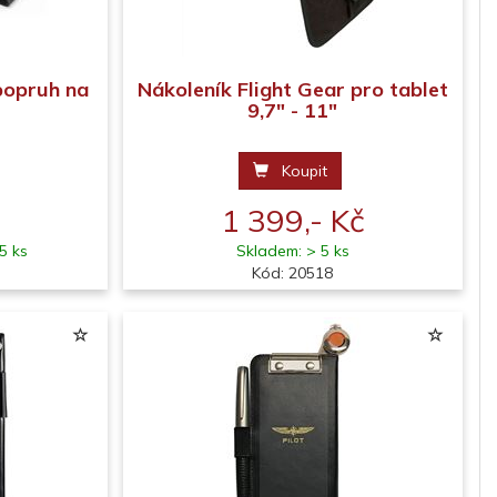
 popruh na
Nákoleník Flight Gear pro tablet
9,7" - 11"
Koupit
1 399,- Kč
5 ks
Skladem: > 5 ks
Kód: 20518