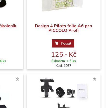
ákoleník
Design 4 Pilots folie A6 pro
PICCOLO Profi
Koupit
125,- Kč
4 ks
Skladem: > 5 ks
Kód: 1057