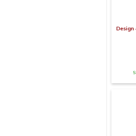
Design 
S