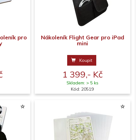
koleník pro
Nákoleník Flight Gear pro iPad
y
mini
Koupit
č
1 399,- Kč
Skladem: > 5 ks
Kód: 20519