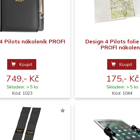
4 Pilots nákoleník PROFI
Design 4 Pilots foli
PROFI nákolen
Koupit
Koupit
749,- Kč
175,- Kč
Skladem: > 5 ks
Skladem: > 5 ks
Kód: 1023
Kód: 1044