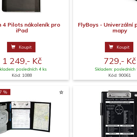
 4 Pilots nákoleník pro
FlyBoys - Univerzální
iPad
mapy
Koupit
Koupit
1 249,- Kč
729,- Kč
kladem: posledních 4 ks
Skladem: posledních 
Kód: 1088
Kód: 90061
17 %