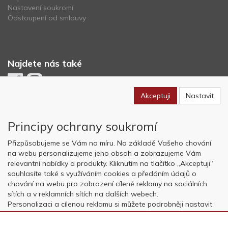
Nastavení soukromí
Odstoupení od smlouvy
Najdete nás také
Akceptuji
Nastavit
Newsletter
Principy ochrany soukromí
Odebírat
Přizpůsobujeme se Vám na míru. Na základě Vašeho chování
na webu personalizujeme jeho obsah a zobrazujeme Vám
relevantní nabídky a produkty. Kliknutím na tlačítko „Akceptuji“
Copyright © OK AVIATION Base, s.r.o. 2022, powered by
ABRA E-
souhlasíte také s využíváním cookies a předáním údajů o
shop
chování na webu pro zobrazení cílené reklamy na sociálních
sítích a v reklamních sítích na dalších webech.
Personalizaci a cílenou reklamu si můžete podrobněji nastavit
nebo kdykoli vypnout po kliknutí na tlačítko „Nastavit“.