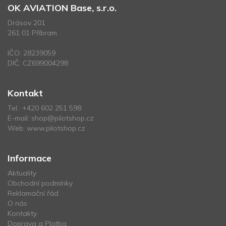
OK AVIATION Base, s.r.o.
Drásov 201
261 01 Příbram
IČO: 28239059
DIČ: CZ699004298
Kontakt
Tel.:
+420 602 251 598
E-mail:
shop@pilotshop.cz
Web:
www.pilotshop.cz
Informace
Aktuality
Obchodní podmínky
Reklamační řád
O nás
Kontakty
Doprava a Platba