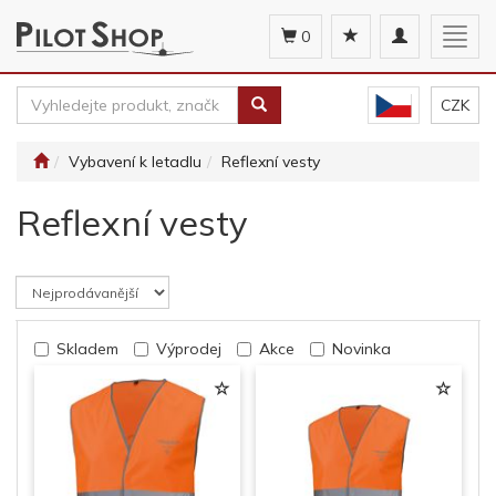
Toggle
Togg
0
navigation
navig
CZK
Vybavení k letadlu
Reflexní vesty
Reflexní vesty
Skladem
Výprodej
Akce
Novinka