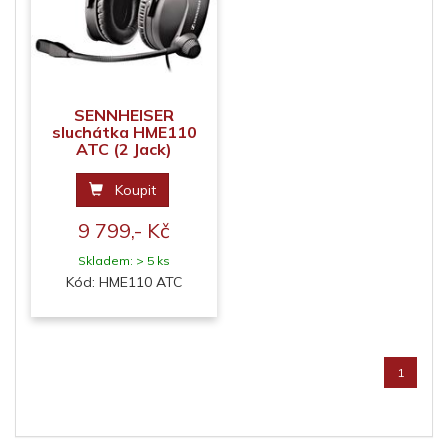
SENNHEISER
sluchátka HME110
ATC (2 Jack)
Koupit
9 799,- Kč
Skladem: > 5 ks
Kód: HME110 ATC
1