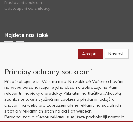
Nastavení soukromí
Odstoupení od smlouvy
Najdete nás také
Akceptuji
Nastavit
Newsletter
Principy ochrany soukromí
Odebírat
Přizpůsobujeme se Vám na míru. Na základě Vašeho chování
na webu personalizujeme jeho obsah a zobrazujeme Vám
relevantní nabídky a produkty. Kliknutím na tlačítko „Akceptuji“
Copyright © OK AVIATION Base, s.r.o. 2022, powered by
ABRA E-
souhlasíte také s využíváním cookies a předáním údajů o
shop
chování na webu pro zobrazení cílené reklamy na sociálních
sítích a v reklamních sítích na dalších webech.
Personalizaci a cílenou reklamu si můžete podrobněji nastavit
nebo kdykoli vypnout po kliknutí na tlačítko „Nastavit“.