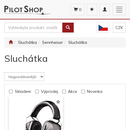
Toggle
Togg
0
navigation
navig
CZK
Sluchátka
Sennheiser
Sluchátka
Sluchátka
Skladem
Výprodej
Akce
Novinka