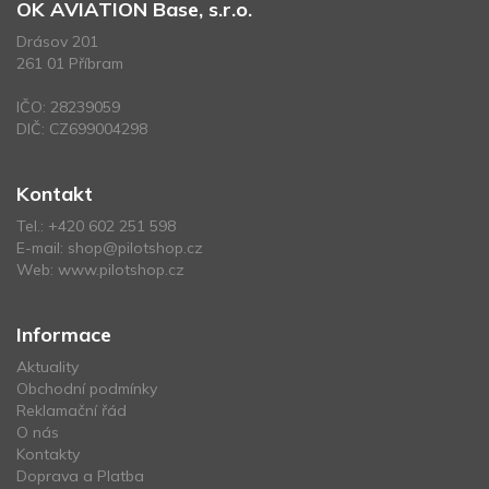
OK AVIATION Base, s.r.o.
Drásov 201
261 01 Příbram
IČO: 28239059
DIČ: CZ699004298
Kontakt
Tel.:
+420 602 251 598
E-mail:
shop@pilotshop.cz
Web:
www.pilotshop.cz
Informace
Aktuality
Obchodní podmínky
Reklamační řád
O nás
Kontakty
Doprava a Platba