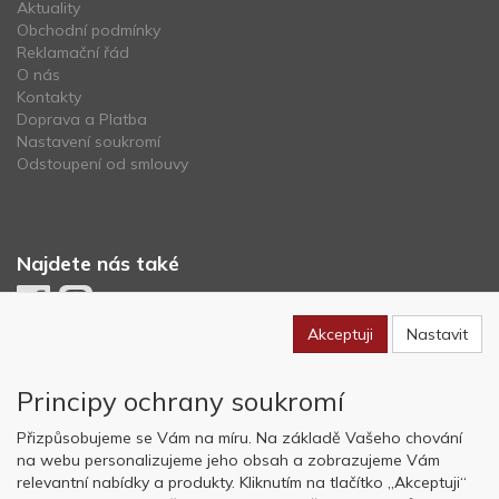
Aktuality
Obchodní podmínky
Reklamační řád
O nás
Kontakty
Doprava a Platba
Nastavení soukromí
Odstoupení od smlouvy
Najdete nás také
Akceptuji
Nastavit
Newsletter
Principy ochrany soukromí
Odebírat
Přizpůsobujeme se Vám na míru. Na základě Vašeho chování
na webu personalizujeme jeho obsah a zobrazujeme Vám
relevantní nabídky a produkty. Kliknutím na tlačítko „Akceptuji“
Copyright © OK AVIATION Base, s.r.o. 2022, powered by
ABRA E-