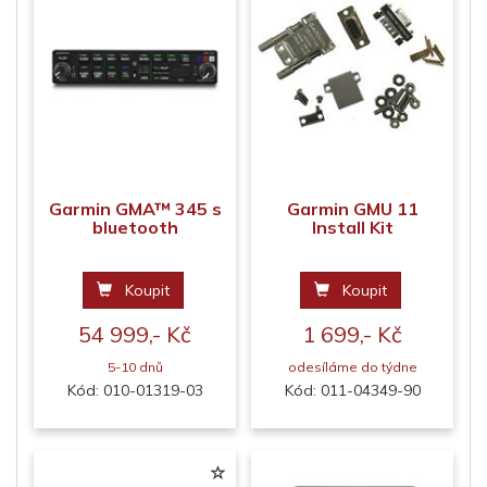
Garmin GMA™ 345 s
Garmin GMU 11
bluetooth
Install Kit
Koupit
Koupit
54 999,- Kč
1 699,- Kč
5-10 dnů
odesíláme do týdne
Kód: 010-01319-03
Kód: 011-04349-90