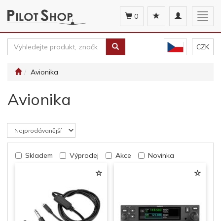
Toggle
Togg
0
navigation
navig
CZK
Avionika
Avionika
Skladem
Výprodej
Akce
Novinka