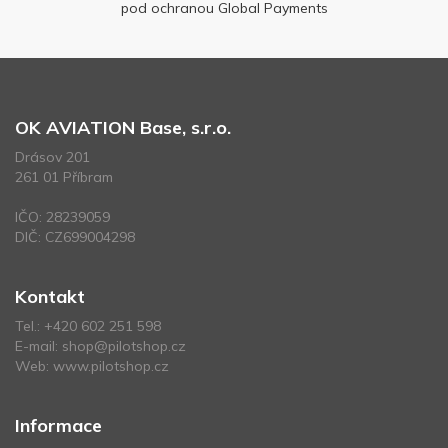
pod ochranou Global Payments
OK AVIATION Base, s.r.o.
Drásov 201
261 01 Příbram
IČO: 28239059
DIČ: CZ699004298
Kontakt
Tel.:
+420 602 251 598
E-mail:
shop@pilotshop.cz
Web:
www.pilotshop.cz
Informace