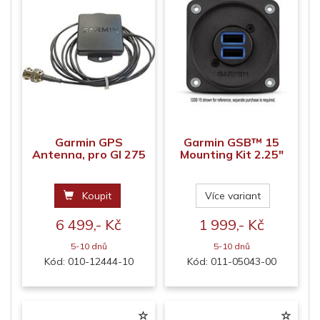
Garmin GPS
Garmin GSB™ 15
Antenna, pro GI 275
Mounting Kit 2.25"
Koupit
Více variant
6 499,- Kč
1 999,- Kč
5-10 dnů
5-10 dnů
Kód: 010-12444-10
Kód: 011-05043-00