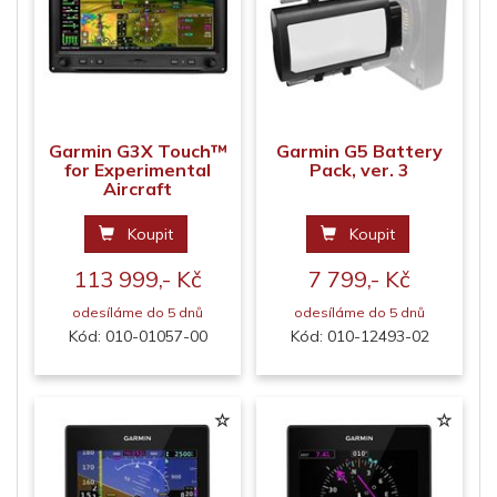
Garmin G3X Touch™
Garmin G5 Battery
for Experimental
Pack, ver. 3
Aircraft
Koupit
Koupit
113 999,- Kč
7 799,- Kč
odesíláme do 5 dnů
odesíláme do 5 dnů
Kód: 010-01057-00
Kód: 010-12493-02