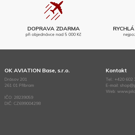
DOPRAVA ZDARMA
RYCHLÁ 
při objednávce nad 5 000 Kč
nejpo
OK AVIATION Base, s.r.o.
Kontakt
Drásov 201
Tel.:
+420 602 
261 01 Příbram
E-mail:
shop@p
Web:
www.pilo
IČO: 28239059
DIČ: CZ699004298