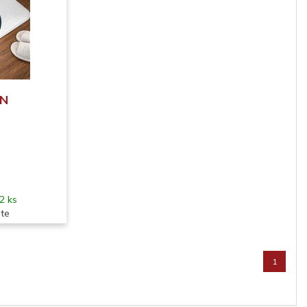
ON
2 ks
ite
1