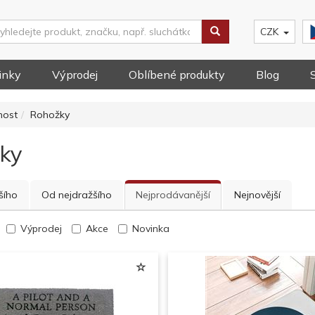
CZK
inky
Výprodej
Oblíbené produkty
Blog
ost
Rohožky
ky
šího
Od nejdražšího
Nejprodávanější
Nejnovější
Výprodej
Akce
Novinka