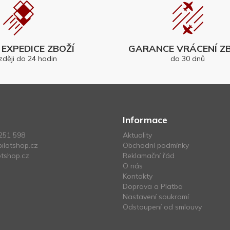
EXPEDICE ZBOŽÍ
GARANCE VRÁCENÍ ZB
zději do 24 hodin
do 30 dnů
Informace
251 598
Aktuality
ilotshop.cz
Obchodní podmínky
tshop.cz
Reklamační řád
O nás
Kontakty
Doprava a Platba
Nastavení soukromí
Odstoupení od smlouvy