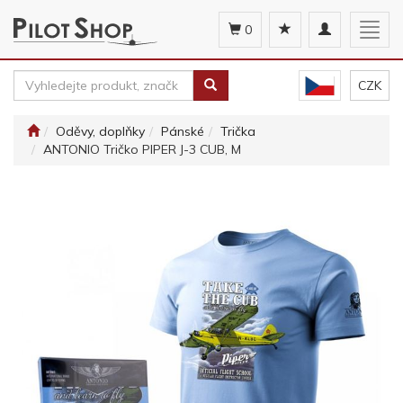
Toggle
Togg
0
navigation
navig
CZK
Oděvy, doplňky
Pánské
Trička
ANTONIO Tričko PIPER J-3 CUB, M