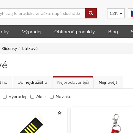
CZK
inky
Výprodej
Oblíbené produkty
Blog
Klíčenky
Látkové
vé
šího
Od nejdražšího
Nejprodávanější
Nejnovější
Výprodej
Akce
Novinka