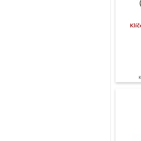
Klíč
K