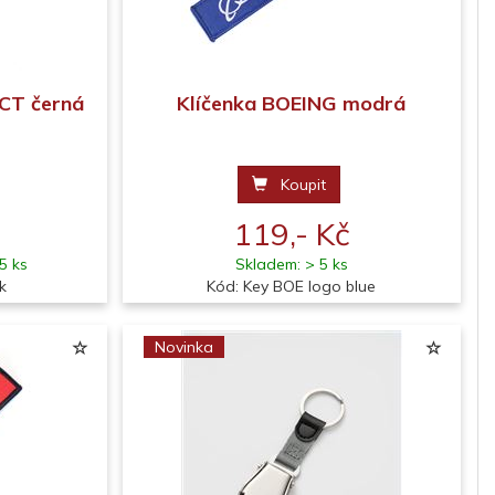
ECT černá
Klíčenka BOEING modrá
Koupit
119,- Kč
5 ks
Skladem: > 5 ks
k
Kód: Key BOE logo blue
Novinka