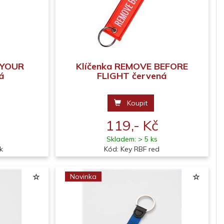
 YOUR
Klíčenka REMOVE BEFORE
á
FLIGHT červená
Koupit
119,- Kč
Skladem: > 5 ks
k
Kód: Key RBF red
Novinka