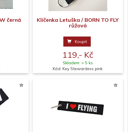
EW černá
Klíčenka Letuška / BORN TO FLY
růžová
Koupit
119,- Kč
Skladem: > 5 ks
k
Kód: Key Stewardess pink