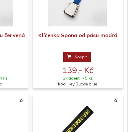
u červená
Klíčenka Spona od pásu modrá
Koupit
139,- Kč
4 ks
Skladem: > 5 ks
ed
Kód: Key Buckle blue