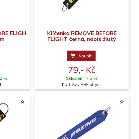
ORE FLIGH
Klíčenka REMOVE BEFORE
em
FLIGHT černá, nápis žlutý
Koupit
79,- Kč
2 ks
Skladem: > 5 ks
d
Kód: Key RBF bl_yell