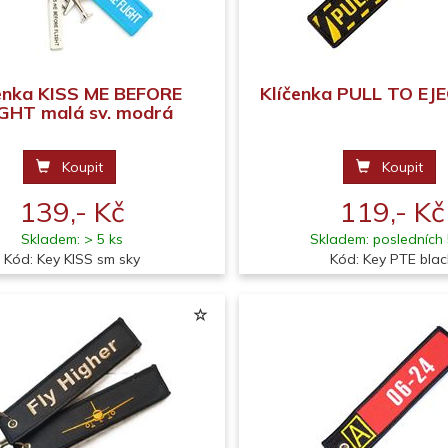
enka KISS ME BEFORE
Klíčenka PULL TO EJ
GHT malá sv. modrá
Koupit
Koupit
139,- Kč
119,- Kč
Skladem: > 5 ks
Skladem: posledních 
Kód: Key KISS sm sky
Kód: Key PTE blac