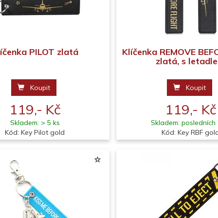
líčenka PILOT zlatá
Klíčenka REMOVE BEF
zlatá, s letadl
Koupit
Koupit
119,- Kč
119,- Kč
Skladem: > 5 ks
Skladem: posledních 
Kód: Key Pilot gold
Kód: Key RBF gol