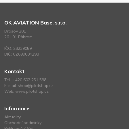
OK AVIATION Base, s.r.o.
Drásov 201
261 01 Příbram
IČO: 28239059
DIČ: CZ699004298
Kontakt
Tel.:
+420 602 251 598
E-mail:
shop@pilotshop.cz
Web:
www.pilotshop.cz
Informace
Aktuality
Obchodní podmínky
Reklamační řád