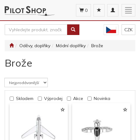
Toggle
Togg
0
navigation
navig
CZK
Oděvy, doplňky
Módní doplňky
Brože
Brože
Skladem
Výprodej
Akce
Novinka