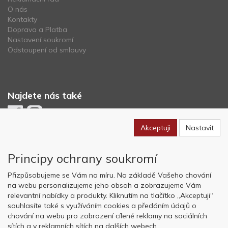
O nás
Kontakty
Doprava a Platba
Nastavení soukromí
Odstoupení od smlouvy
Najdete nás také
Akceptuji
Nastavit
Newsletter
Principy ochrany soukromí
Odebírat
Přizpůsobujeme se Vám na míru. Na základě Vašeho chování
na webu personalizujeme jeho obsah a zobrazujeme Vám
relevantní nabídky a produkty. Kliknutím na tlačítko „Akceptuji“
Copyright © OK AVIATION Base, s.r.o. 2022, powered by
ABRA E-
souhlasíte také s využíváním cookies a předáním údajů o
shop
chování na webu pro zobrazení cílené reklamy na sociálních
sítích a v reklamních sítích na dalších webech.