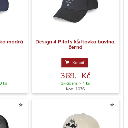
ovka modrá
Design 4 Pilots kšiltovka bavlna,
černá
Koupit
369,- Kč
3 ks
Skladem: > 4 ks
Kód: 1036