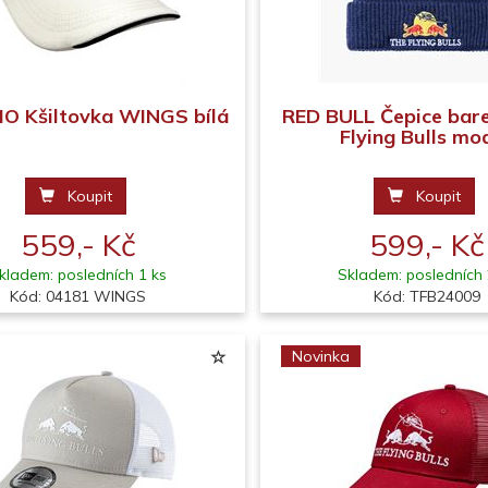
O Kšiltovka WINGS bílá
RED BULL Čepice bar
Flying Bulls mo
Koupit
Koupit
559,- Kč
599,- Kč
kladem: posledních 1 ks
Skladem: posledních 
Kód: 04181 WINGS
Kód: TFB24009
Novinka