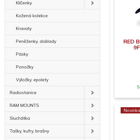
Klíčenky
Kožená kolekce
Kravaty
RED B
Peněženky, doklady
9F
Pásky
Ponožky
Výložky, epolety
S
Radiostanice
RAM MOUNTS
Novink
Sluchátka
Tašky, kufry, brašny