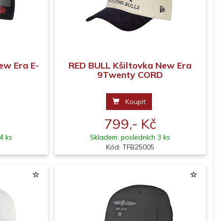
ew Era E-
RED BULL Kšiltovka New Era
9Twenty CORD
Koupit
799,- Kč
4 ks
Skladem: posledních 3 ks
Kód: TFB25005