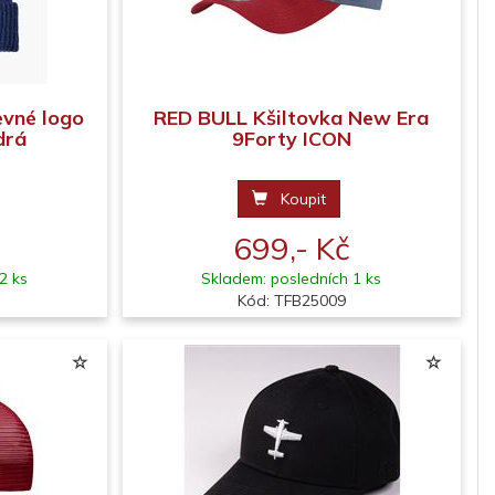
evné logo
RED BULL Kšiltovka New Era
drá
9Forty ICON
Koupit
699,- Kč
2 ks
Skladem: posledních 1 ks
Kód: TFB25009