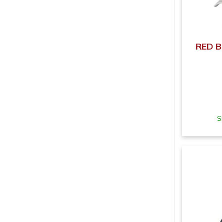
RED B
S