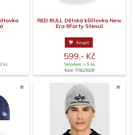
iltovka
RED BULL Dětská kšiltovka New
vá
Era 9Forty Stencil
Koupit
599,- Kč
2 ks
Skladem: > 5 ks
Kód: TFB23028