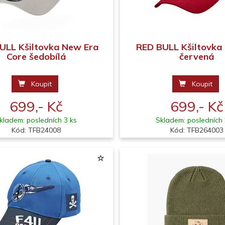
ULL Kšiltovka New Era
RED BULL Kšiltovk
Core šedobílá
červená
Koupit
Koupit
699,- Kč
699,- Kč
kladem: posledních 3 ks
Skladem: posledních 
Kód: TFB24008
Kód: TFB264003