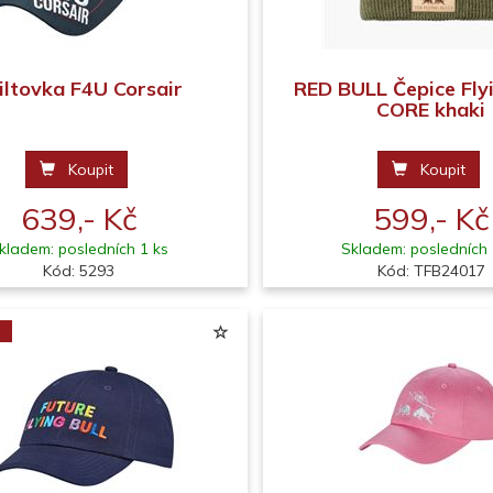
iltovka F4U Corsair
RED BULL Čepice Flyi
CORE khaki
Koupit
Koupit
639,- Kč
599,- Kč
kladem: posledních 1 ks
Skladem: posledních 
Kód: 5293
Kód: TFB24017
a