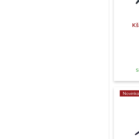
Kš
S
Novink