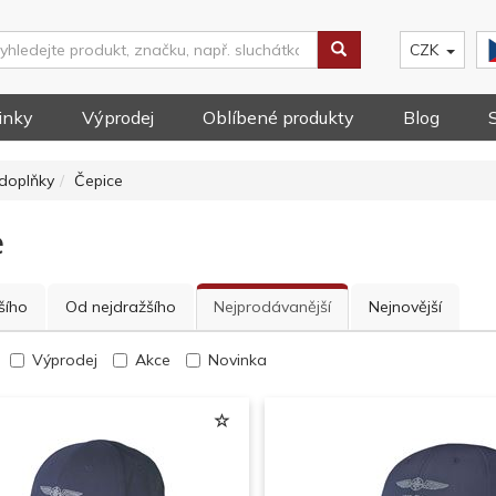
CZK
inky
Výprodej
Oblíbené produkty
Blog
doplňky
Čepice
e
šího
Od nejdražšího
Nejprodávanější
Nejnovější
Výprodej
Akce
Novinka