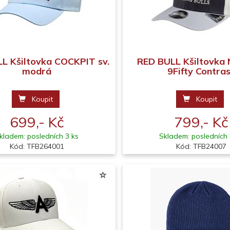
L Kšiltovka COCKPIT sv.
RED BULL Kšiltovka
modrá
9Fifty Contra
Koupit
Koupit
699,- Kč
799,- Kč
kladem: posledních 3 ks
Skladem: posledních 
Kód: TFB264001
Kód: TFB24007