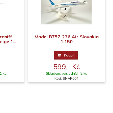
raniff
Model B757-236 Air Slovakia
eige 1...
1:150
Koupit
599,- Kč
1 ks
Skladem: posledních 2 ks
Kód: SNAP004