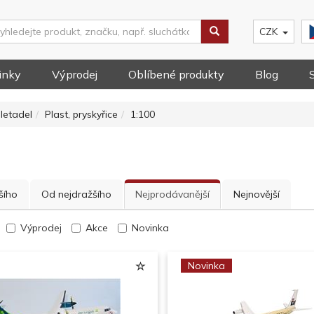
CZK
inky
Výprodej
Oblíbené produkty
Blog
letadel
Plast, pryskyřice
1:100
šího
Od nejdražšího
Nejprodávanější
Nejnovější
Výprodej
Akce
Novinka
Novinka