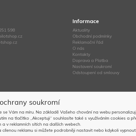
Informace
251 598
Aktuality
ilotshop.cz
Obchodní podmínky
tshop.cz
Reklamační řád
O nás
Kontakty
Doprava a Platba
Nastavení soukromí
Odstoupení od smlouvy
 ochrany soukromí
e se Vám na míru. Na základě Vašeho chování na webu personalizuj
nutím na tlačítko „Akceptuji“ souhlasíte také s využíváním cookies a
Copyright © OK AVIATION Base, s.r.o. 2022, powered by
ABRA E-sho
ch a v reklamních sítích na dalších webech.
 cílenou reklamu si můžete podrobněji nastavit nebo kdykoli vypnout p