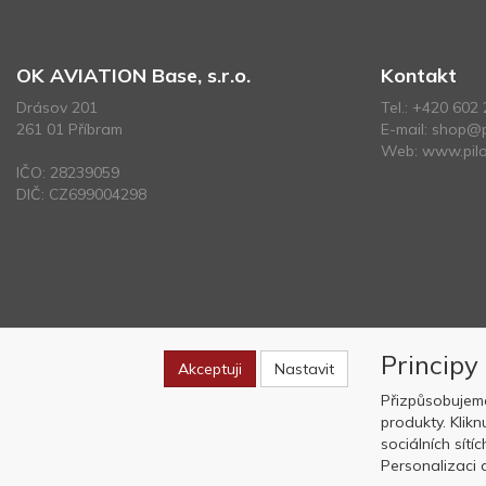
OK AVIATION Base, s.r.o.
Kontakt
Drásov 201
Tel.:
+420 602 
261 01 Příbram
E-mail:
shop@p
Web:
www.pilo
IČO: 28239059
DIČ: CZ699004298
Principy
Akceptuji
Nastavit
Přizpůsobujem
produkty. Klik
sociálních sítí
Personalizaci a