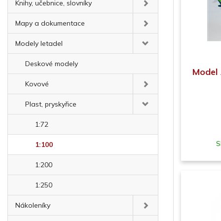
Knihy, učebnice, slovníky
Mapy a dokumentace
Modely letadel
Deskové modely
Model 
Kovové
Plast, pryskyřice
1:72
S
1:100
1:200
1:250
Nákoleníky