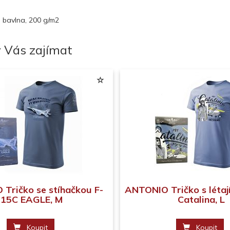
 bavlna, 200 g/m2
 Vás zajímat
Tričko se stíhačkou F-
ANTONIO Tričko s létají
15C EAGLE, M
Catalina, L
Koupit
Koupit