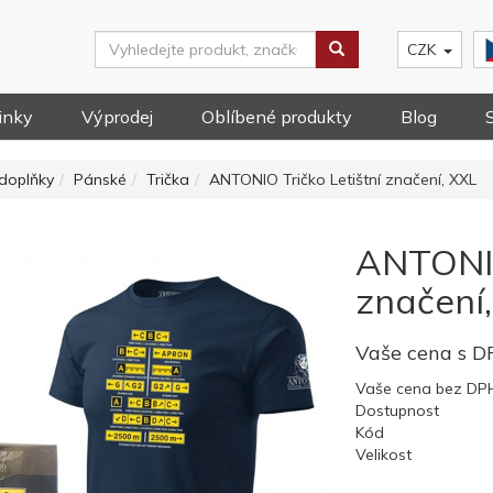
CZK
inky
Výprodej
Oblíbené produkty
Blog
doplňky
Pánské
Trička
ANTONIO Tričko Letištní značení, XXL
ANTONIO
značení
Vaše cena s 
Vaše cena bez DP
Dostupnost
Kód
Velikost