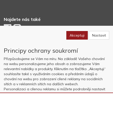
Najdete nás také
Akceptuji
Nastavit
Newsletter
Principy ochrany soukromí
Odebírat
Přizpůsobujeme se Vám na míru. Na základě Vašeho chování
na webu personalizujeme jeho obsah a zobrazujeme Vám
relevantní nabídky a produkty. Kliknutím na tlačítko „Akceptuji“
Copyright © OK AVIATION Base, s.r.o. 2022, powered by
ABRA E-
souhlasíte také s využíváním cookies a předáním údajů o
shop
chování na webu pro zobrazení cílené reklamy na sociálních
sítích a v reklamních sítích na dalších webech.
Personalizaci a cílenou reklamu si můžete podrobněji nastavit
nebo kdykoli vypnout po kliknutí na tlačítko „Nastavit“.