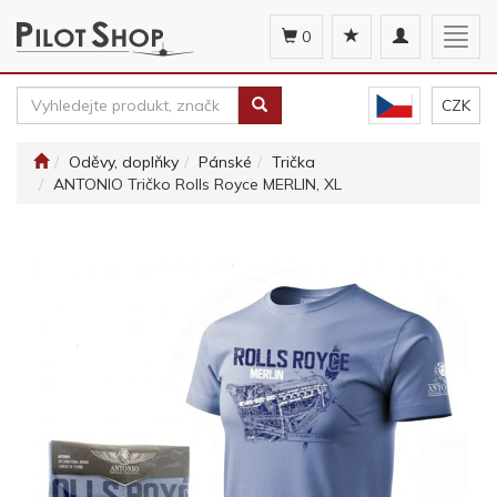
Toggle
Togg
0
navigation
navig
CZK
Oděvy, doplňky
Pánské
Trička
ANTONIO Tričko Rolls Royce MERLIN, XL