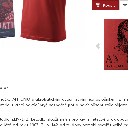
Koupit
otaz
značky ANTONIO s akrobatickým dvoumístným jednoplošníkem Zlín Z-1
eriálu, který odvádí pryč bezpečně pot a navíc působí stále příjemn
tadlo ZLIN-142. Letadlo slouží nejen pro civilní letectví a akrobac
 létá od roku 1967. ZLIN-142 od té doby pomohl vycvičit velké mno