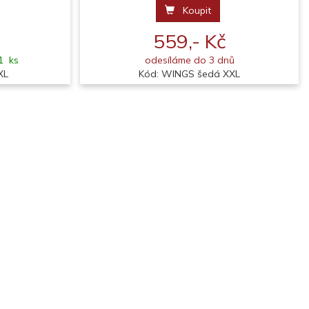
Koupit
559,- Kč
1 ks
odesíláme do 3 dnů
XL
Kód: WINGS šedá XXL