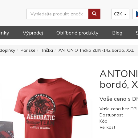
CZK
inky
Výprodej
Oblíbené produkty
Blog
doplňky
Pánské
Trička
ANTONIO Tričko ZLÍN-142 bordó, XXL
ANTONIO
bordó, 
Vaše cena s 
Vaše cena bez DP
Dostupnost
Kód
Velikost