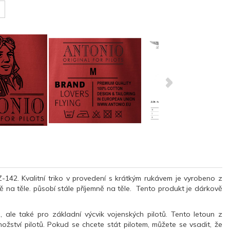
42. Kvalitní triko v provedení s krátkým rukávem je vyrobeno z
ě na těle. působí stále příjemně na těle. Tento produkt je dárkově
ii, ale také pro základní výcvik vojenských pilotů. Tento letoun z
žství pilotů. Pokud se chcete stát pilotem, můžete se vsadit, že