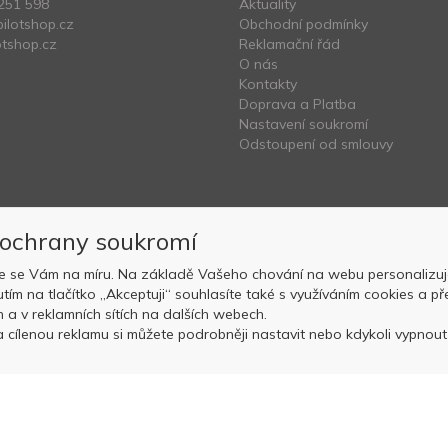
251 598
Aktuality
ilotshop.cz
Obchodní podmínky
tshop.cz
Reklamační řád
O nás
Kontakty
Doprava a Platba
Nastavení soukromí
Odstoupení od smlouvy
 ochrany soukromí
e se Vám na míru. Na základě Vašeho chování na webu personalizuj
nutím na tlačítko „Akceptuji“ souhlasíte také s využíváním cookies a
Copyright © OK AVIATION Base, s.r.o. 2022, powered by
ABRA E-sho
ch a v reklamních sítích na dalších webech.
 cílenou reklamu si můžete podrobněji nastavit nebo kdykoli vypnout p