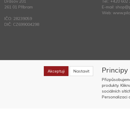
Drásov 201
Tel.:
+420 602 
261 01 Příbram
E-mail:
shop@p
Web:
www.pilo
IČO: 28239059
DIČ: CZ699004298
Principy
Akceptuji
Nastavit
Přizpůsobujem
produkty. Klik
sociálních sítí
Personalizaci a