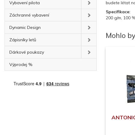
Vybavení pilota
budete létat n
Specifikace:
Záchranné vybavení
200 g/m, 100 
Dynamic Design
Mohlo by
Zápisníky letů
Dárkové poukazy
Výprodej %
ANTONIO 