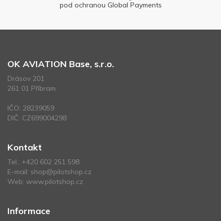
pod ochranou Global Payments
OK AVIATION Base, s.r.o.
Drásov 201
261 01 Příbram
IČO: 28239059
DIČ: CZ699004298
Kontakt
Tel.:
+420 602 251 598
E-mail:
shop@pilotshop.cz
Web:
www.pilotshop.cz
Informace