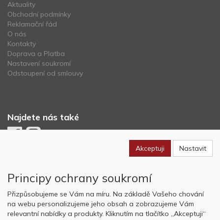
Aktuality
Obchodní podmínky
Reklamační řád
O nás
Kontakty
Doprava a Platba
Nastavení soukromí
Odstoupení od smlouvy
Najdete nás také
Akceptuji
Nastavit
Newsletter
Principy ochrany soukromí
Odebírat
Přizpůsobujeme se Vám na míru. Na základě Vašeho chování
na webu personalizujeme jeho obsah a zobrazujeme Vám
relevantní nabídky a produkty. Kliknutím na tlačítko „Akceptuji“
Copyright © OK AVIATION Base, s.r.o. 2022, powered by
ABRA E-