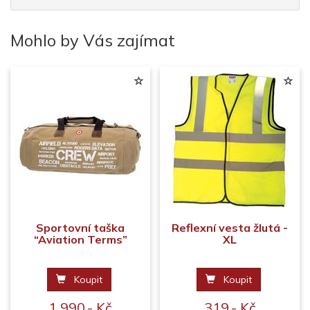
Mohlo by Vás zajímat
Sportovní taška
Reflexní vesta žlutá -
“Aviation Terms”
XL
Koupit
Koupit
1 990,- Kč
319,- Kč