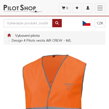
Toggle
Togg
0
navigation
navig
CZK
Vybavení pilota
Design 4 Pilots vesta AIR CREW - M/L