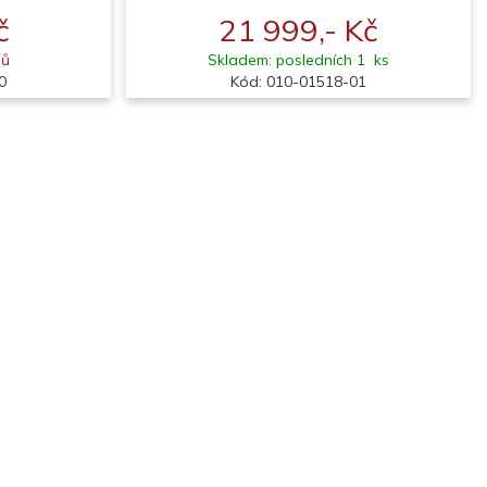
č
21 999,- Kč
nů
Skladem: posledních 1 ks
0
Kód: 010-01518-01