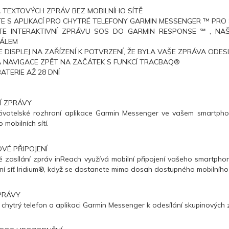
 TEXTOVÝCH ZPRÁV BEZ MOBILNÍHO SÍTĚ
E S APLIKACÍ PRO CHYTRÉ TELEFONY GARMIN MESSENGER ™ PRO
TE INTERAKTIVNÍ ZPRÁVU SOS DO GARMIN RESPONSE ℠ , N
ÁLEM
E DISPLEJ NA ZAŘÍZENÍ K POTVRZENÍ, ŽE BYLA VAŠE ZPRÁVA ODE
 NAVIGACE ZPĚT NA ZAČÁTEK S FUNKCÍ TRACBAQ®
ATERIE AŽ 28 DNÍ
Í ZPRÁVY
ivatelské rozhraní aplikace Garmin Messenger ve vašem smartphon
 mobilních sítí.
VÉ PŘIPOJENÍ
 zasílání zpráv inReach využívá mobilní připojení vašeho smartpho
itní síť Iridium®, když se dostanete mimo dosah dostupného mobilního 
PRÁVY
j chytrý telefon a aplikaci Garmin Messenger k odesílání skupinových 