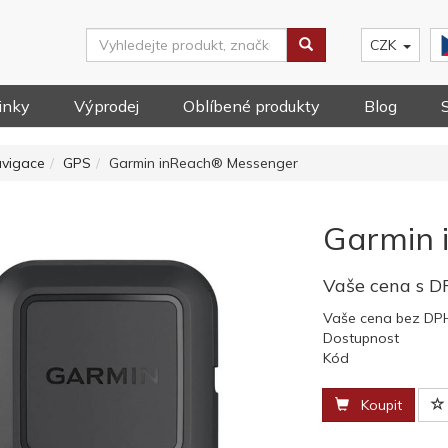
CZK
inky
Výprodej
Oblíbené produkty
Blog
avigace
GPS
Garmin inReach® Messenger
Garmin 
Vaše cena s 
Vaše cena bez DP
Dostupnost
Kód
Koupit