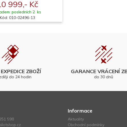
10 999,- Kč
adem: posledních 2 ks
Kód: 010-02496-13
EXPEDICE ZBOŽÍ
GARANCE VRÁCENÍ ZB
zději do 24 hodin
do 30 dnů
Informace
251 598
Aktuality
ilotshop.cz
Obchodní podmínky