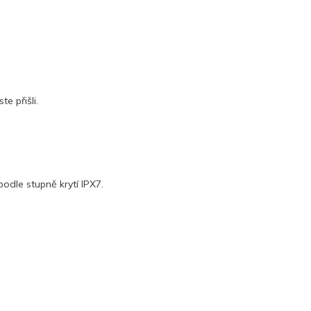
e přišli.
odle stupně krytí IPX7.