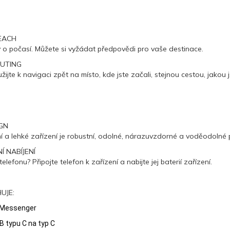
EACH
y o počasí. Můžete si vyžádat předpovědi pro vaše destinace.
UTING
žijte k navigaci zpět na místo, kde jste začali, stejnou cestou, jakou jst
GN
 a lehké zařízení je robustní, odolné, nárazuvzdorné a voděodolné p
 NABÍJENÍ
telefonu? Připojte telefon k zařízení a nabijte jej baterií zařízení.
UJE:
 Messenger
B typu C na typ C