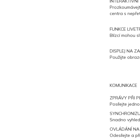
INTERAKTIVN
Prozkoumávejt
centra s nepře
FUNKCE LIVE
Blízcí mohou s
DISPLEJ NA ZA
Použijte obrazo
KOMUNIKACE
ZPRÁVY PŘI P
Posílejte jedn
SYNCHRONIZU
Snadno vyhled
OVLÁDÁNÍ NA
Odesílejte a p