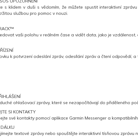
Í SOS UPOZORNĚNÍ
e s klidem v duši s vědomím, že můžete spustit interaktivní zpr
tržitou službou pro pomoc v nouzi.
TRACK™
ledovat vaši polohu v reálném čase a vidět data, jako je vzdálenost
ŘÍZENÍ
vku k potvrzení odeslání zpráv, odesílání zpráv a čtení odpovědí, a to
ŘIHLÁŠENÍ
oduché ohlašovací zprávy, které se nezapočítávají do přiděleného p
JTE SI KONTAKTY
ejte své kontakty pomocí aplikace Garmin Messenger a kompatibilní
 DÁLKU
řijímejte textové zprávy nebo spouštějte interaktivní tísňovou zpráv