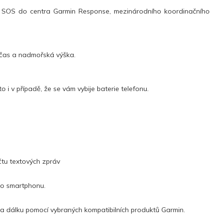
ávu SOS do centra Garmin Response, mezinárodního koordinačního
, čas a nadmořská výška.
 i v případě, že se vám vybije baterie telefonu.
očtu textových zpráv
ho smartphonu.
u na dálku pomocí vybraných kompatibilních produktů Garmin.