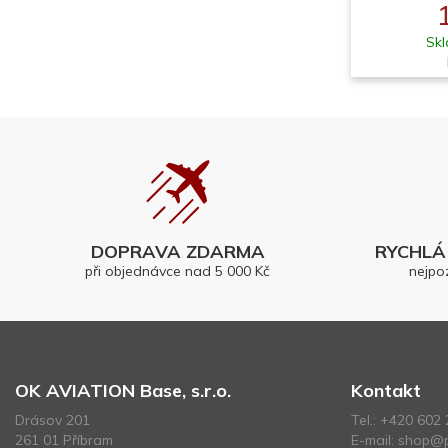
Skl
DOPRAVA ZDARMA
RYCHLÁ 
při objednávce nad 5 000 Kč
nejpo
OK AVIATION Base, s.r.o.
Kontakt
Drásov 201
Tel.:
+420 602 
261 01 Příbram
E-mail:
shop@p