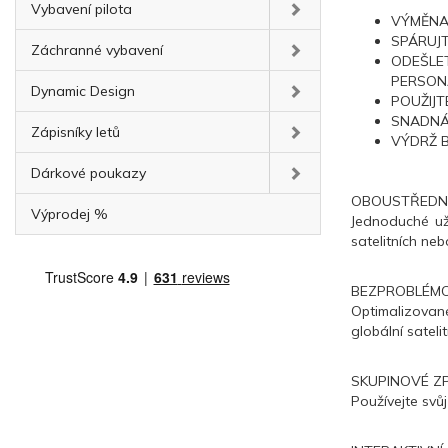
Vybavení pilota
VÝMĚNA
SPÁRUJT
Záchranné vybavení
ODEŠLE
PERSON
Dynamic Design
POUŽIJT
SNADNÁ
Zápisníky letů
VÝDRŽ B
Dárkové poukazy
OBOUSTŘEDN
Výprodej %
Jednoduché už
satelitních nebo
BEZPROBLÉMO
Optimalizované
globální satel
SKUPINOVÉ Z
Používejte svů