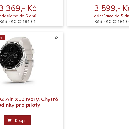
3 369,- Kč
3 599,- K
odesíláme do 5 dnů
odesíláme do 5 d
Kód: 010-02184-01
Kód: 010-02184-0
 %
2 Air X10 Ivory, Chytré
odinky pro piloty
Koupit