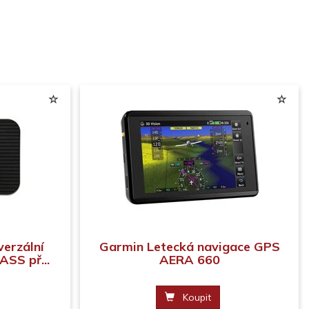
erzální
Garmin Letecká navigace GPS
SS př...
AERA 660
Koupit