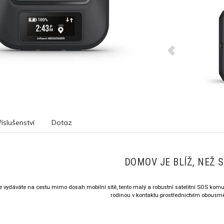
říslušenství
Dotaz
DOMOV JE BLÍŽ, NEŽ S
 vydáváte na cestu mimo dosah mobilní sítě, tento malý a robustní satelitní
SOS
komun
rodinou v kontaktu prostřednictvím obousmě