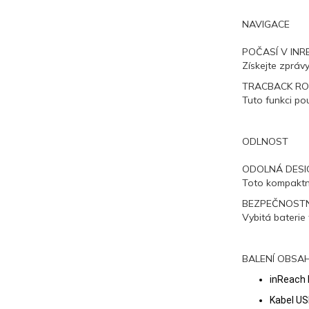
NAVIGACE
POČASÍ V INR
Získejte zpráv
TRACBACK RO
Tuto funkci pou
ODLNOST
ODOLNÁ DESI
Toto kompaktní
BEZPEČNOSTNÍ
Vybitá baterie 
BALENÍ OBSAH
inReach
Kabel US