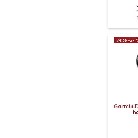
Akce -27
Garmin D
h