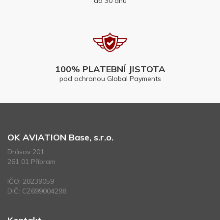
do 30 dnů
100% PLATEBNÍ JISTOTA
pod ochranou Global Payments
OK AVIATION Base, s.r.o.
Drásov 201
261 01 Příbram
IČO: 28239059
DIČ: CZ699004298