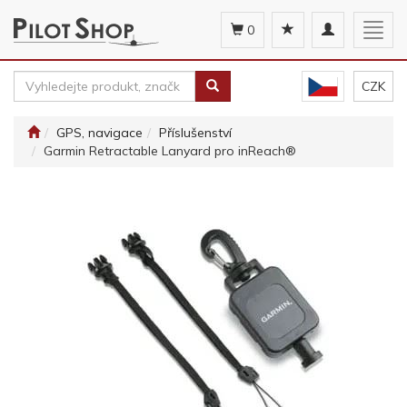
Toggle
Togg
0
navigation
navig
CZK
GPS, navigace
Příslušenství
Garmin Retractable Lanyard pro inReach®