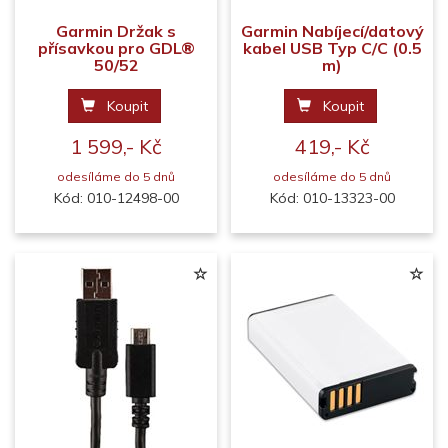
Garmin Držak s
Garmin Nabíjecí/datový
přísavkou pro GDL®
kabel USB Typ C/C (0.5
50/52
m)
Koupit
Koupit
1 599,- Kč
419,- Kč
odesíláme do 5 dnů
odesíláme do 5 dnů
Kód: 010-12498-00
Kód: 010-13323-00