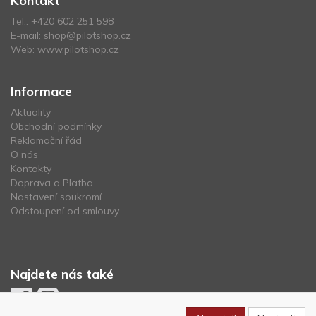
Kontakt
Tel.:
+420 602 251 598
E-mail:
shop@pilotshop.cz
Web:
www.pilotshop.cz
Informace
Aktuality
Obchodní podmínky
Reklamační řád
O nás
Kontakty
Doprava a Platba
Nastavení soukromí
Odstoupení od smlouvy
Najdete nás také