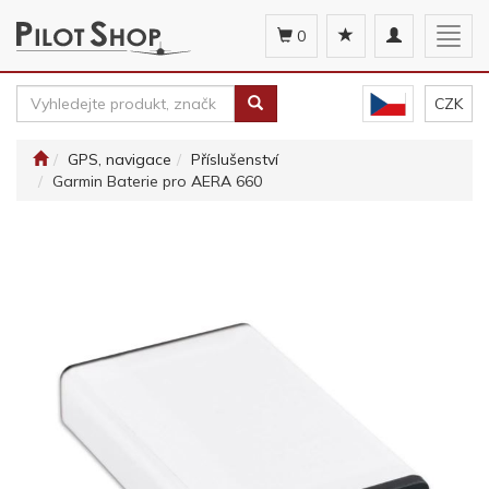
Toggle
Togg
0
navigation
navig
CZK
GPS, navigace
Příslušenství
Garmin Baterie pro AERA 660