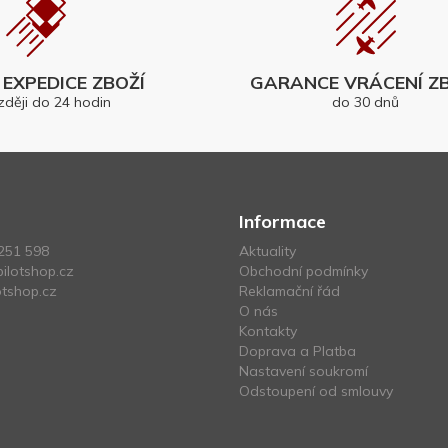
EXPEDICE ZBOŽÍ
GARANCE VRÁCENÍ ZB
zději do 24 hodin
do 30 dnů
Informace
251 598
Aktuality
ilotshop.cz
Obchodní podmínky
tshop.cz
Reklamační řád
O nás
Kontakty
Doprava a Platba
Nastavení soukromí
Odstoupení od smlouvy