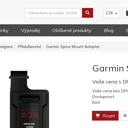
CZK
inky
Výprodej
Oblíbené produkty
Blog
avigace
Příslušenství
Garmin Spine Mount Adapter
Garmin 
Vaše cena s 
Vaše cena bez DP
Dostupnost
Kód
Koupit