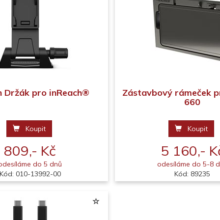
 Držák pro inReach®
Zástavbový rámeček 
660
Koupit
Koupit
809,- Kč
5 160,- K
odesíláme do 5 dnů
odesíláme do 5-8 
Kód: 010-13992-00
Kód: 89235