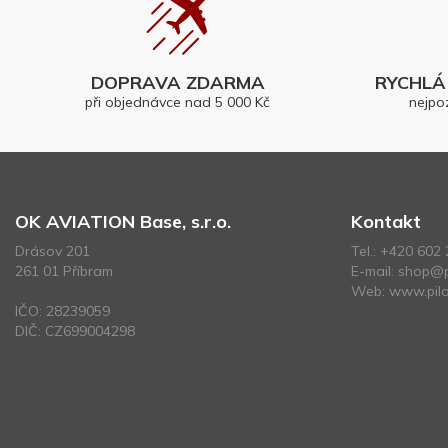
DOPRAVA ZDARMA
RYCHLÁ 
při objednávce nad 5 000 Kč
nejpo
OK AVIATION Base, s.r.o.
Kontakt
Drásov 201
Tel.:
+420 602 
261 01 Příbram
E-mail:
shop@p
Web:
www.pilo
IČO: 28239059
DIČ: CZ699004298