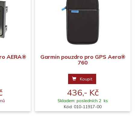
pro AERA®
Garmin pouzdro pro GPS Aera®
760
Koupit
č
436,- Kč
dnů
Skladem: posledních 2 ks
Kód: 010-11917-00