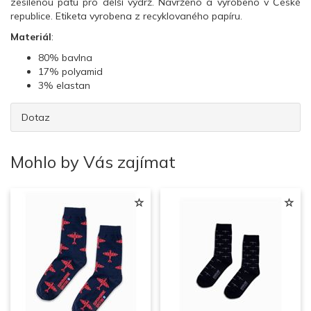
zesílenou patu pro delší výdrž. Navrženo a vyrobeno v České
republice. Etiketa vyrobena z recyklovaného papíru.
Materiál
:
80% bavlna
17% polyamid
3% elastan
Dotaz
Mohlo by Vás zajímat