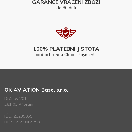
GARANCE VRÁCENÍ ZBOŽÍ
do 30 dnů
100% PLATEBNÍ JISTOTA
pod ochranou Global Payments
OK AVIATION Base, s.r.o.
Drásov 201
261 01 Příbram
IČO: 28239059
DIČ: CZ699004298