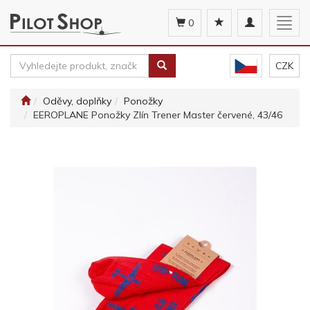
Toggle
Togg
0
navigation
navig
CZK
Oděvy, doplňky
Ponožky
EEROPLANE Ponožky Zlín Trener Master červené, 43/46