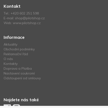
Kontakt
Tel.:
+420 602 251 598
E-mail:
shop@pilotshop.cz
Web:
www.pilotshop.cz
Informace
Aktuality
Obchodní podmínky
Reklamační řád
O nás
Kontakty
Doprava a Platba
Nastavení soukromí
Odstoupení od smlouvy
Najdete nás také