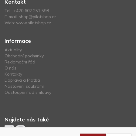
Kontakt
Tel.:
+420 602 251 598
E-mail:
shop@pilotshop.cz
Web:
www.pilotshop.cz
Informace
Aktuality
Obchodní podmínky
Reklamační řád
O nás
Kontakty
Doprava a Platba
Nastavení soukromí
Odstoupení od smlouvy
Najdete nás také