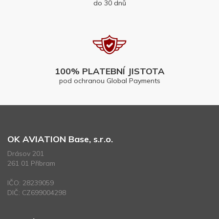
do 30 dnů
100% PLATEBNÍ JISTOTA
pod ochranou Global Payments
OK AVIATION Base, s.r.o.
Drásov 201
261 01 Příbram
IČO: 28239059
DIČ: CZ699004298