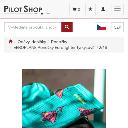
Toggle
Togg
0
navigation
navig
CZK
Oděvy, doplňky
Ponožky
EEROPLANE Ponožky Eurofighter tyrkysové, 42/46