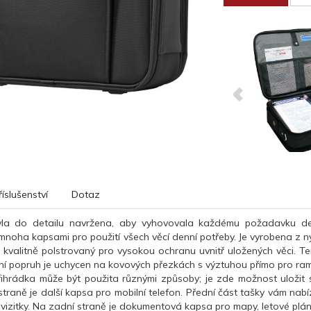
říslušenství
Dotaz
la do detailu navržena, aby vyhovovala každému požadavku denn
noha kapsami pro použití všech věcí denní potřeby. Je vyrobena z n
e kvalitně polstrovaný pro vysokou ochranu uvnitř uložených věci. Te
ní popruh je uchycen na kovových přezkách s výztuhou přímo pro ra
řihrádka
může být použita
různými způsoby
;
je zde možnost uložit s
straně je
další
kapsa
pro mobilní telefon
. Přední část
tašky
vám nabí
vizitky
.
Na
zadní straně
je dokumentová kapsa pro
mapy
,
letové
plá