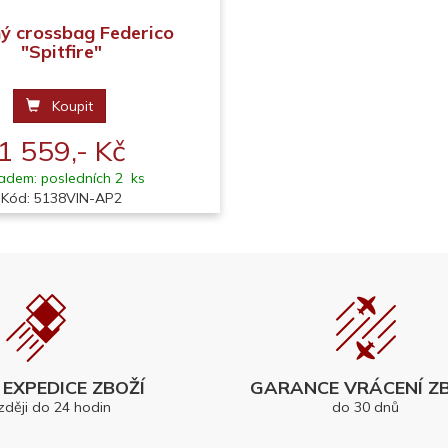
ý crossbag Federico
"Spitfire"
Koupit
1 559,- Kč
adem: posledních 2 ks
Kód: 5138VIN-AP2
EXPEDICE ZBOŽÍ
GARANCE VRÁCENÍ ZB
zději do 24 hodin
do 30 dnů