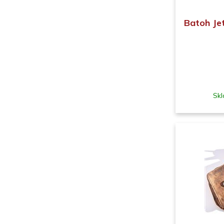
Batoh Je
Skl