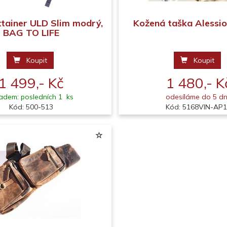
ttainer ULD Slim modrý,
Kožená taška Alessio
BAG TO LIFE
Koupit
Koupit
1 499,- Kč
1 480,- K
adem: posledních 1 ks
odesíláme do 5 d
Kód: 500-513
Kód: 5168VIN-AP