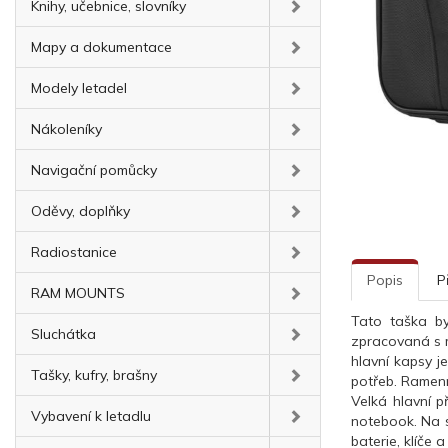
Knihy, učebnice, slovníky
Mapy a dokumentace
Modely letadel
Nákoleníky
Navigační pomůcky
Oděvy, doplňky
Radiostanice
Popis
P
RAM MOUNTS
Tato taška by
Sluchátka
zpracovaná s m
hlavní kapsy j
Tašky, kufry, brašny
potřeb. Ramen
Velká hlavní
p
Vybavení k letadlu
notebook.
Na
baterie
,
klíče a