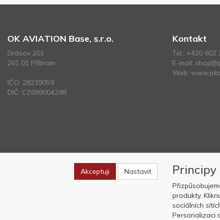
OK AVIATION Base, s.r.o.
Kontakt
Drásov 201
Tel.:
+420 602 
261 01 Příbram
E-mail:
shop@p
Web:
www.pilo
IČO: 28239059
DIČ: CZ699004298
Principy
Akceptuji
Nastavit
Přizpůsobujem
produkty. Klik
sociálních sítí
Personalizaci a