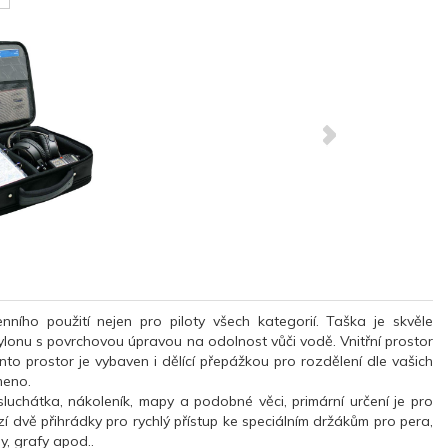
ího použití nejen pro piloty všech kategorií.
Taška je skvěle
ylonu s povrchovou úpravou na odolnost vůči vodě. Vnitřní prostor
nto prostor je vybaven i dělící přepážkou pro rozdělení dle vašich
meno.
luchátka, nákoleník, mapy a podobné věci, primární určení je pro
zí
dvě přihrádky
pro
rychlý přístup
ke speciálním
držákům
pro
pera,
ny
, grafy
apod.
.