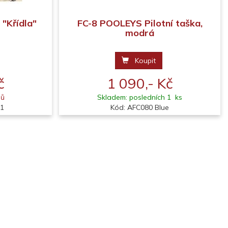
 "Křídla"
FC-8 POOLEYS Pilotní taška,
modrá
Koupit
č
1 090,- Kč
nů
Skladem: posledních 1 ks
11
Kód: AFC080 Blue