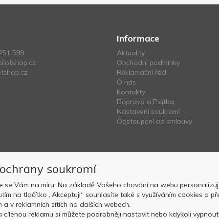
Informace
251 598
Aktuality
ilotshop.cz
Obchodní podmínky
tshop.cz
Reklamační řád
O nás
Kontakty
Doprava a Platba
Nastavení soukromí
Odstoupení od smlouvy
 ochrany soukromí
e se Vám na míru. Na základě Vašeho chování na webu personalizuj
nutím na tlačítko „Akceptuji“ souhlasíte také s využíváním cookies a
Copyright © OK AVIATION Base, s.r.o. 2022, powered by
ABRA E-sho
ch a v reklamních sítích na dalších webech.
 cílenou reklamu si můžete podrobněji nastavit nebo kdykoli vypnout p