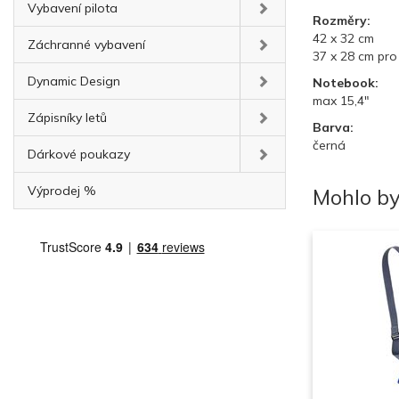
Vybavení pilota
Rozměry:
42 x 32 cm
Záchranné vybavení
37 x 28 cm pr
Dynamic Design
Notebook:
max 15,4"
Zápisníky letů
Barva:
černá
Dárkové poukazy
Výprodej %
Mohlo by