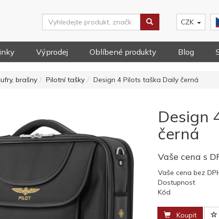
CZK
inky
Výprodej
Oblíbené produkty
Blog
kufry, brašny
Pilotní tašky
Design 4 Pilots taška Daily černá
Design 4
černá
Vaše cena s 
Vaše cena bez DP
Dostupnost
Kód
Koupit