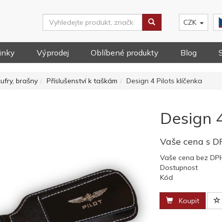
CZK
inky
Výprodej
Oblíbené produkty
Blog
kufry, brašny
Příslušenství k taškám
Design 4 Pilots klíčenka
Design 4
Vaše cena s 
Vaše cena bez DP
Dostupnost
Kód
Koupit