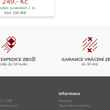
249,- Kč
adem: posledních 2 ks
Kód: 100-958
EXPEDICE ZBOŽÍ
GARANCE VRÁCENÍ ZB
zději do 24 hodin
do 30 dnů
Informace
251 598
Aktuality
ilotshop.cz
Obchodní podmínky