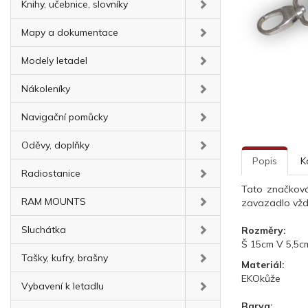
Knihy, učebnice, slovníky
Mapy a dokumentace
Modely letadel
Nákoleníky
Navigační pomůcky
Oděvy, doplňky
Popis
K
Radiostanice
Tato značková
RAM MOUNTS
zavazadlo vždy
Sluchátka
Rozměry:
Š 15cm V 5,5c
Tašky, kufry, brašny
Materiál:
EKOkůže
Vybavení k letadlu
Barva: