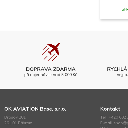
Skl
DOPRAVA ZDARMA
RYCHLÁ 
při objednávce nad 5 000 Kč
nejpo
OK AVIATION Base, s.r.o.
Kontakt
Drásov 201
Tel.:
+420 602 
261 01 Příbram
E-mail:
shop@p