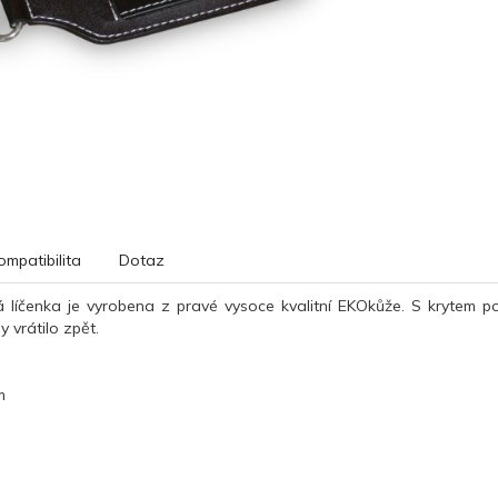
ompatibilita
Dotaz
 líčenka
je
vyrobena
z pravé
vysoce kvalitní EKOkůže
.
S krytem po
 vrátilo zpět.
m