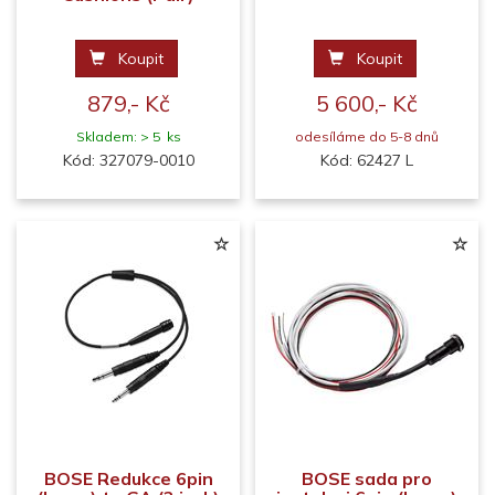
Koupit
Koupit
879,- Kč
5 600,- Kč
Skladem: > 5 ks
odesíláme do 5-8 dnů
Kód: 327079-0010
Kód: 62427 L
BOSE Redukce 6pin
BOSE sada pro