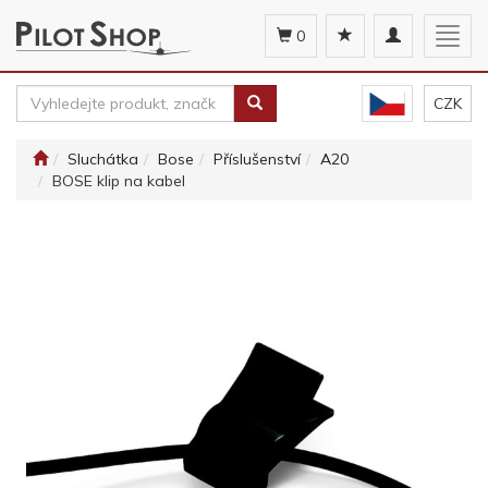
Toggle
Togg
0
navigation
navig
CZK
Sluchátka
Bose
Příslušenství
A20
BOSE klip na kabel