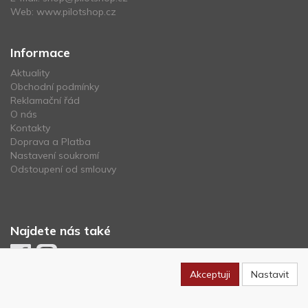
Web:
www.pilotshop.cz
Informace
Aktuality
Obchodní podmínky
Reklamační řád
O nás
Kontakty
Doprava a Platba
Nastavení soukromí
Odstoupení od smlouvy
Najdete nás také
Akceptuji
Nastavit
Newsletter