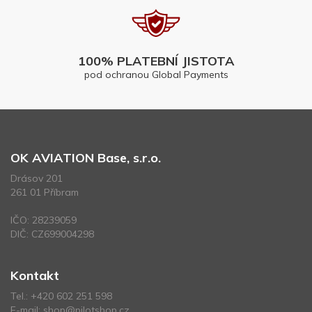
100% PLATEBNÍ JISTOTA
pod ochranou Global Payments
OK AVIATION Base, s.r.o.
Drásov 201
261 01 Příbram
IČO: 28239059
DIČ: CZ699004298
Kontakt
Tel.:
+420 602 251 598
E-mail:
shop@pilotshop.cz