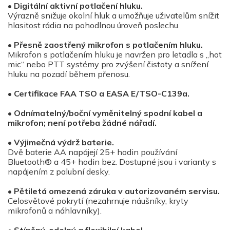
•
Digitální aktivní potlačení hluku.
Výrazně snižuje okolní hluk a umožňuje uživatelům snížit
hlasitost rádia na pohodlnou úroveň poslechu.
•
Přesně zaostřený mikrofon s potlačením hluku.
Mikrofon s potlačením hluku je navržen pro letadla s „hot
mic“ nebo PTT systémy pro zvýšení čistoty a snížení
hluku na pozadí během přenosu.
•
Certifikace FAA TSO a EASA E/TSO-C139a.
•
Odnímatelný/boční vyměnitelný spodní kabel a
mikrofon; není potřeba žádné nářadí.
•
Výjimečná výdrž baterie.
Dvě baterie AA napájejí 25+ hodin používání
Bluetooth® a 45+ hodin bez. Dostupné jsou i varianty s
napájením z palubní desky.
•
Pětiletá omezená záruka v autorizovaném servisu.
Celosvětové pokrytí (nezahrnuje náušníky, kryty
mikrofonů a náhlavníky).
• Stíněný, odolný a flexibilní kabel.