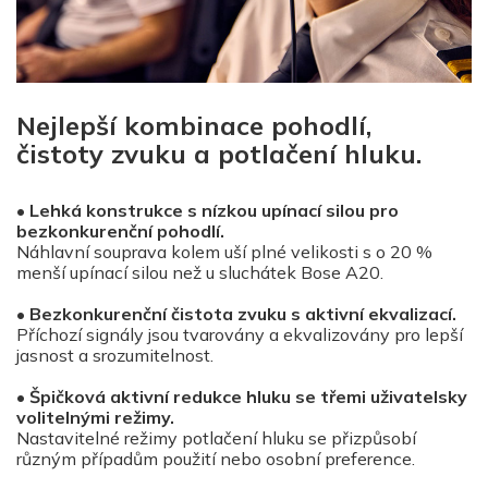
Nejlepší kombinace pohodlí,
čistoty zvuku a potlačení hluku.
•
Lehká konstrukce s nízkou upínací silou pro
bezkonkurenční pohodlí.
Náhlavní souprava kolem uší plné velikosti s o 20 %
menší upínací silou než u sluchátek Bose A20.
•
Bezkonkurenční čistota zvuku s aktivní ekvalizací.
Příchozí signály jsou tvarovány a ekvalizovány pro lepší
jasnost a srozumitelnost.
•
Špičková aktivní redukce hluku se třemi uživatelsky
volitelnými režimy.
Nastavitelné režimy potlačení hluku se přizpůsobí
různým případům použití nebo osobní preference.