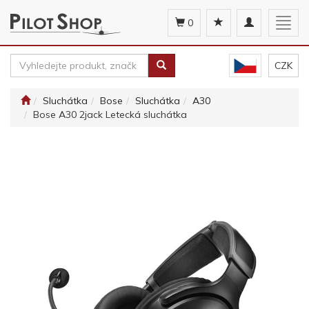
Toggle
Togg
0
navigation
navig
CZK
Sluchátka
Bose
Sluchátka
A30
Bose A30 2jack Letecká sluchátka