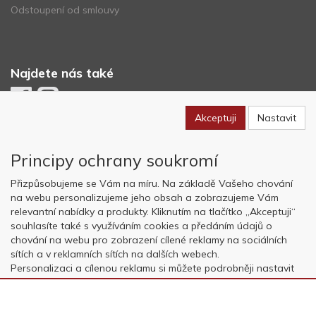
Odstoupení od smlouvy
Najdete nás také
Akceptuji
Nastavit
Newsletter
Principy ochrany soukromí
Odebírat
Přizpůsobujeme se Vám na míru. Na základě Vašeho chování
na webu personalizujeme jeho obsah a zobrazujeme Vám
relevantní nabídky a produkty. Kliknutím na tlačítko „Akceptuji“
Copyright © OK AVIATION Base, s.r.o. 2022, powered by
ABRA E-
souhlasíte také s využíváním cookies a předáním údajů o
shop
chování na webu pro zobrazení cílené reklamy na sociálních
sítích a v reklamních sítích na dalších webech.
Personalizaci a cílenou reklamu si můžete podrobněji nastavit
nebo kdykoli vypnout po kliknutí na tlačítko „Nastavit“.