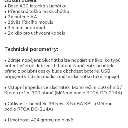
Obsah balení:
• Bose A30 letecká sluchátka
• Přenosná taška na sluchátka
• 2x baterie AA
• Závěs řídicího modulu
• 3.5 mm aux kabel
• 2x klip pro uchycení kabelu
Technické parametry:
• Zdroje napájení: Sluchátka lze napájet z několika typů
baterií, včetně dobíjecích baterií. Napájení sluchátek
přímo z palubní desky bude obcházet baterie. USB
připojení v řídicím modulu může sluchátka také napájet.
• Vstupní impedance sluchátek: Mono režim 150 ohmů /
Stereo režim 300 ohmů (Měřeno podle RTCA DO-214A)
• Citlivost sluchátek: 96.5 +/- 3.5 dBA SPL. (Měřeno
podle RTCA DO-214A)
• Hmotnost: 404 gramů na hlavě