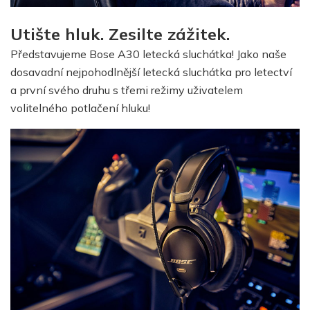
Utište hluk. Zesilte zážitek.
Představujeme Bose A30 letecká sluchátka! Jako naše
dosavadní nejpohodlnější letecká sluchátka pro letectví
a první svého druhu s třemi režimy uživatelem
volitelného potlačení hluku!