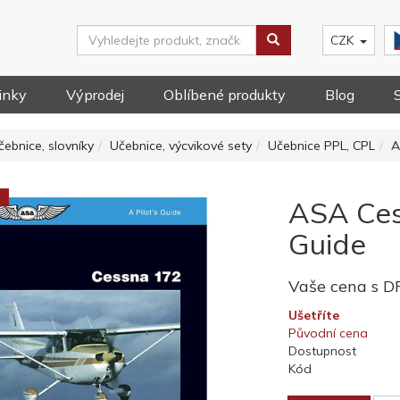
CZK
inky
Výprodej
Oblíbené produkty
Blog
čebnice, slovníky
Učebnice, výcvikové sety
Učebnice PPL, CPL
A
ASA Cess
Guide
Vaše cena s 
Ušetříte
Původní cena
Dostupnost
Kód