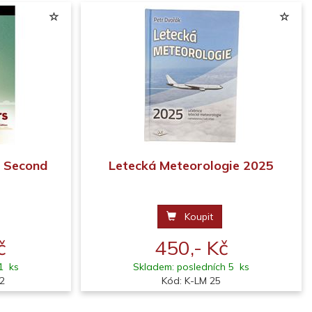
 Second
Letecká Meteorologie 2025
Koupit
č
450,- Kč
1 ks
Skladem: posledních 5 ks
2
Kód: K-LM 25