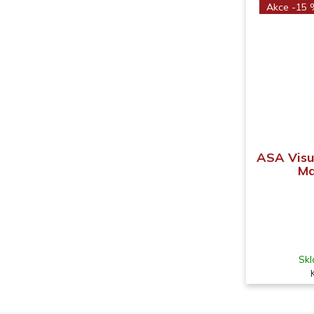
Akce -15
ASA Visu
Ma
Skl