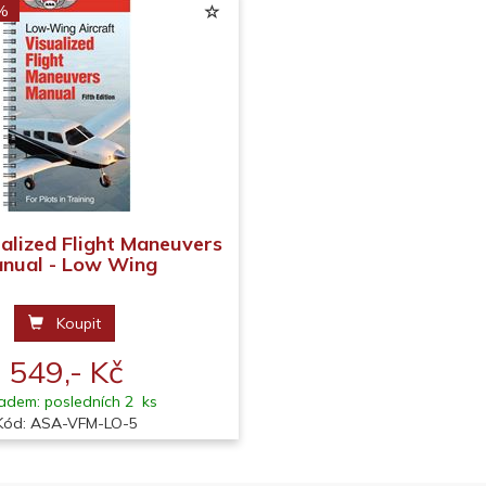
 %
alized Flight Maneuvers
nual - Low Wing
Koupit
549,- Kč
adem: posledních 2 ks
Kód: ASA-VFM-LO-5