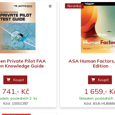
Novinka
en Private Pilot FAA
ASA Human Factors,
en Knowledge Guide
Edition
Koupit
Koupit
741,- Kč
1 659,- K
adem: posledních 2 ks
Skladem: posledních 
Kód: 10001387
Kód: ASA-HUMAN