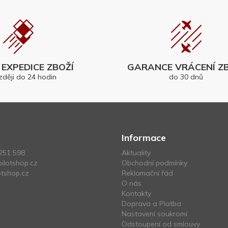
EXPEDICE ZBOŽÍ
GARANCE VRÁCENÍ ZB
zději do 24 hodin
do 30 dnů
Informace
251 598
Aktuality
ilotshop.cz
Obchodní podmínky
tshop.cz
Reklamační řád
O nás
Kontakty
Doprava a Platba
Nastavení soukromí
Odstoupení od smlouvy