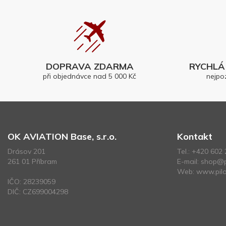
DOPRAVA ZDARMA
RYCHLÁ 
při objednávce nad 5 000 Kč
nejpo
OK AVIATION Base, s.r.o.
Kontakt
Drásov 201
Tel.:
+420 602 
261 01 Příbram
E-mail:
shop@p
Web:
www.pilo
IČO: 28239059
DIČ: CZ699004298