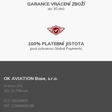
GARANCE VRÁCENÍ ZBOŽÍ
do 30 dnů
100% PLATEBNÍ JISTOTA
pod ochranou Global Payments
OK AVIATION Base, s.r.o.
Drásov 201
261 01 Příbram
IČO: 28239059
DIČ: CZ699004298