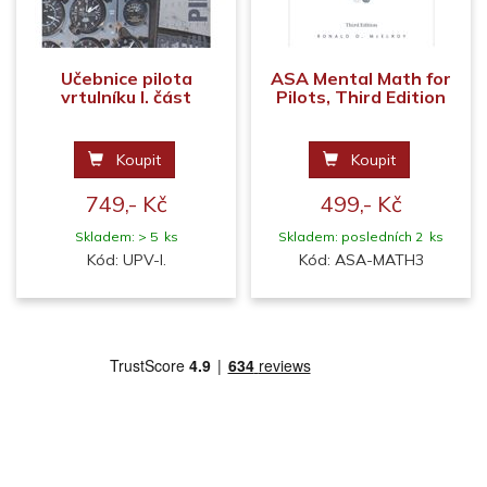
Učebnice pilota
ASA Mental Math for
vrtulníku I. část
Pilots, Third Edition
Koupit
Koupit
749,- Kč
499,- Kč
Skladem: > 5 ks
Skladem: posledních 2 ks
Kód: UPV-I.
Kód: ASA-MATH3