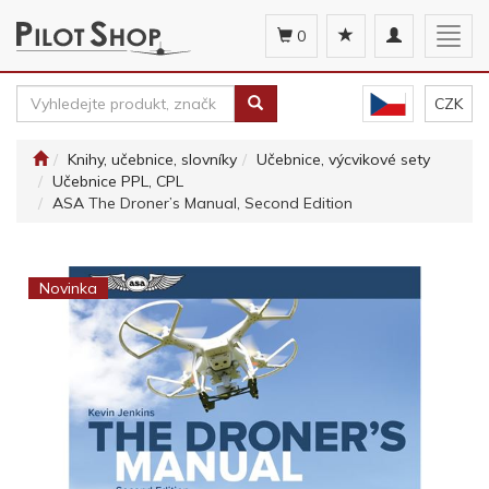
Toggle
Togg
0
navigation
navig
CZK
Knihy, učebnice, slovníky
Učebnice, výcvikové sety
Učebnice PPL, CPL
ASA The Droner’s Manual, Second Edition
Novinka