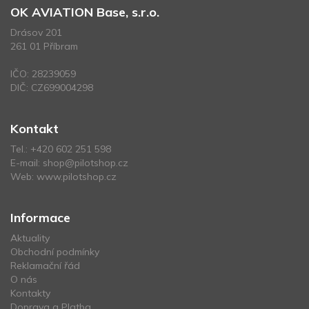
OK AVIATION Base, s.r.o.
Drásov 201
261 01 Příbram
IČO: 28239059
DIČ: CZ699004298
Kontakt
Tel.:
+420 602 251 598
E-mail:
shop@pilotshop.cz
Web:
www.pilotshop.cz
Informace
Aktuality
Obchodní podmínky
Reklamační řád
O nás
Kontakty
Doprava a Platba