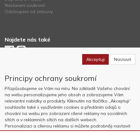
Nastavení soukromí
Odstoupení od smlouvy
Najdete nás také
Akceptuji
Nastavit
Newsletter
Principy ochrany soukromí
Odebírat
Přizpůsobujeme se Vám na míru. Na základě Vašeho chování
na webu personalizujeme jeho obsah a zobrazujeme Vám
relevantní nabídky a produkty. Kliknutím na tlačítko „Akceptuji“
Copyright © OK AVIATION Base, s.r.o. 2022, powered by
ABRA E-
souhlasíte také s využíváním cookies a předáním údajů o
shop
chování na webu pro zobrazení cílené reklamy na sociálních
sítích a v reklamních sítích na dalších webech.
Personalizaci a cílenou reklamu si můžete podrobněji nastavit
nebo kdykoli vypnout po kliknutí na tlačítko „Nastavit“.