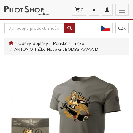
Toggle
Togg
0
navigation
navig
CZK
Oděvy, doplňky
Pánské
Trička
ANTONIO Tričko Nose art BOMBS AWAY, M