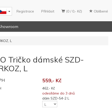
Registrace
Přihlásit
(0 / 0,- Kč)
Oblíbené
Showroom
RKOZ, L
 Tričko dámské SZD-
RKOZ, L
DPH
559,- Kč
H
462,- Kč
odesíláme do 3 dnů
dám SZD-54-2 L