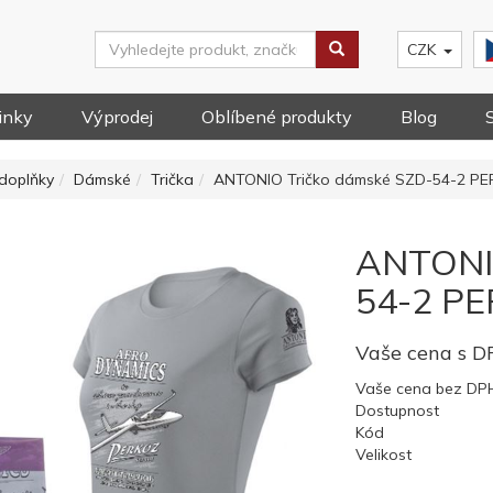
CZK
inky
Výprodej
Oblíbené produkty
Blog
doplňky
Dámské
Trička
ANTONIO Tričko dámské SZD-54-2 PE
ANTONIO
54-2 PE
Vaše cena s 
Vaše cena bez DP
Dostupnost
Kód
Velikost