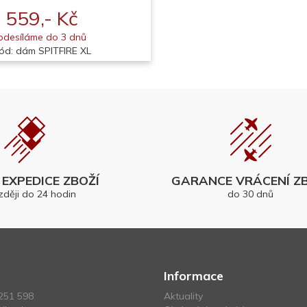
559,- Kč
odesíláme do 3 dnů
ód: dám SPITFIRE XL
EXPEDICE ZBOŽÍ
GARANCE VRÁCENÍ ZB
zději do 24 hodin
do 30 dnů
Informace
251 598
Aktuality