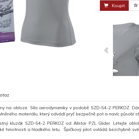
Koupit
otaz
 sny na obloze. Síla aerodynamiky v podobě SZD-54-2 PERKOZ. Dám
lněného materiálu, který odvádí pryč bezpečně pot a navíc působí st
stný kluzák SZD-54-2 PERKOZ od Allstar PZL Glider. Létejte obl
é hmotnosti a hladkého letu. Špičkový pilot ovládá bezchybně své le