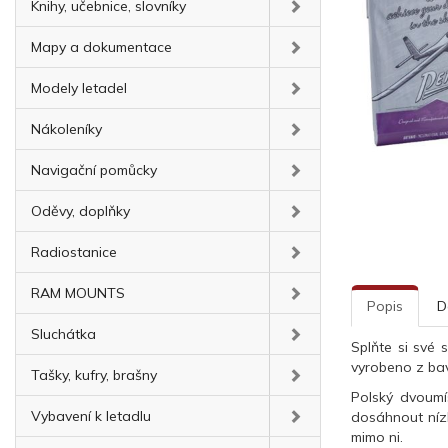
Knihy, učebnice, slovníky
Mapy a dokumentace
Modely letadel
Nákoleníky
Navigační pomůcky
Oděvy, doplňky
Radiostanice
RAM MOUNTS
Popis
D
Sluchátka
Splňte si své
vyrobeno z bav
Tašky, kufry, brašny
Polský dvoumí
Vybavení k letadlu
dosáhnout nízk
mimo ni.