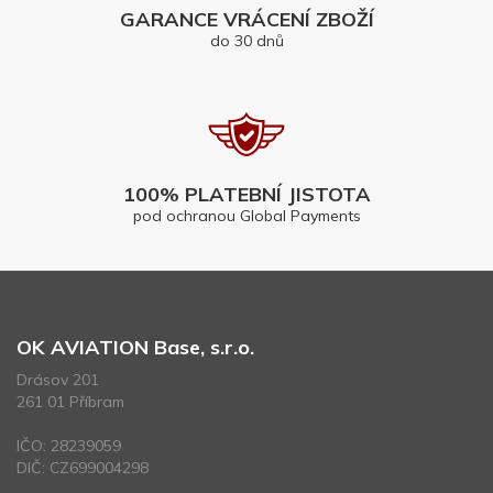
GARANCE VRÁCENÍ ZBOŽÍ
do 30 dnů
100% PLATEBNÍ JISTOTA
pod ochranou Global Payments
OK AVIATION Base, s.r.o.
Drásov 201
261 01 Příbram
IČO: 28239059
DIČ: CZ699004298