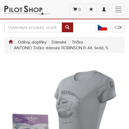
Toggle
Togg
0
navigation
navig
CZK
Oděvy, doplňky
Dámské
Trička
ANTONIO Tričko dámské ROBINSON R-44, šedá, S