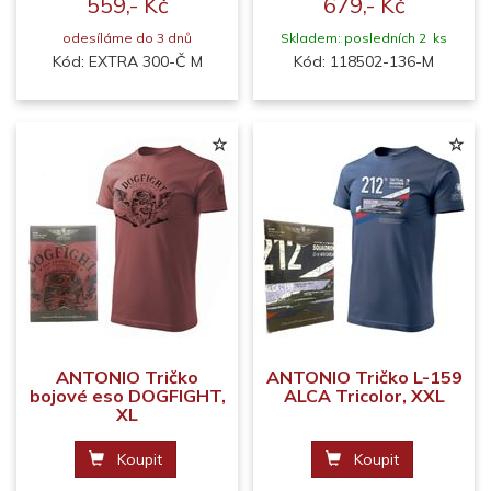
559,- Kč
679,- Kč
odesíláme do 3 dnů
Skladem: posledních 2 ks
Kód: EXTRA 300-Č M
Kód: 118502-136-M
ANTONIO Tričko
ANTONIO Tričko L-159
bojové eso DOGFIGHT,
ALCA Tricolor, XXL
XL
Koupit
Koupit