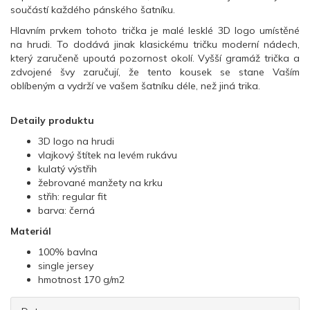
součástí každého pánského šatníku.
Hlavním prvkem tohoto trička je malé lesklé 3D logo umístěné
na hrudi. To dodává jinak klasickému tričku moderní nádech,
který zaručeně upoutá pozornost okolí. Vyšší gramáž trička a
zdvojené švy zaručují, že tento kousek se stane Vaším
oblíbeným a vydrží ve vašem šatníku déle, než jiná trika.
Detaily produktu
3D logo na hrudi
vlajkový štítek na levém rukávu
kulatý výstřih
žebrované manžety na krku
střih: regular fit
barva: černá
Materiál
100% bavlna
single jersey
hmotnost 170 g/m2