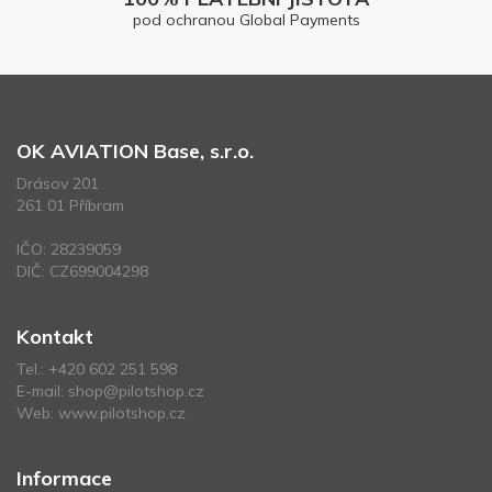
pod ochranou Global Payments
OK AVIATION Base, s.r.o.
Drásov 201
261 01 Příbram
IČO: 28239059
DIČ: CZ699004298
Kontakt
Tel.:
+420 602 251 598
E-mail:
shop@pilotshop.cz
Web:
www.pilotshop.cz
Informace