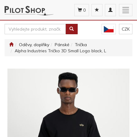
Toggle
Togg
0
navigation
navig
CZK
Oděvy, doplňky
Pánské
Trička
Alpha Industries Tričko 3D Small Logo black, L