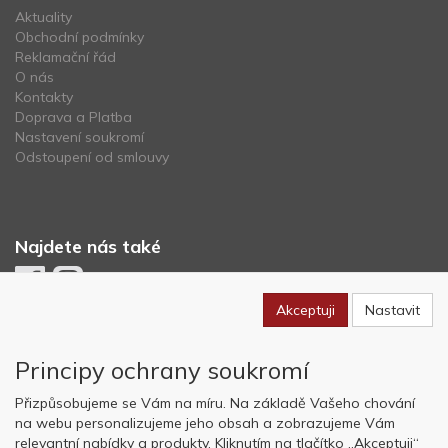
Aktuality
Obchodní podmínky
Reklamační řád
O nás
Kontakty
Doprava a Platba
Nastavení soukromí
Odstoupení od smlouvy
Najdete nás také
Akceptuji
Nastavit
Newsletter
Principy ochrany soukromí
Odebírat
Přizpůsobujeme se Vám na míru. Na základě Vašeho chování
na webu personalizujeme jeho obsah a zobrazujeme Vám
relevantní nabídky a produkty. Kliknutím na tlačítko „Akceptuji“