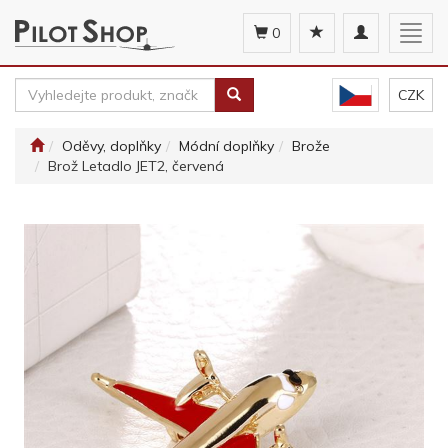
Toggle
Togg
0
navigation
navig
CZK
Oděvy, doplňky
Módní doplňky
Brože
Brož Letadlo JET2, červená