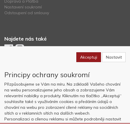
Doprava a Platba
Nastavení soukromí
Odstoupení od smlouvy
Najdete nás také
Akceptuji
Nastavit
Newsletter
Principy ochrany soukromí
Odebírat
Přizpůsobujeme se Vám na míru. Na základě Vašeho chování
na webu personalizujeme jeho obsah a zobrazujeme Vám
relevantní nabídky a produkty. Kliknutím na tlačítko „Akceptuji“
Copyright © OK AVIATION Base, s.r.o. 2022, powered by
ABRA E-
souhlasíte také s využíváním cookies a předáním údajů o
shop
chování na webu pro zobrazení cílené reklamy na sociálních
sítích a v reklamních sítích na dalších webech.
Personalizaci a cílenou reklamu si můžete podrobněji nastavit
nebo kdykoli vypnout po kliknutí na tlačítko „Nastavit“.