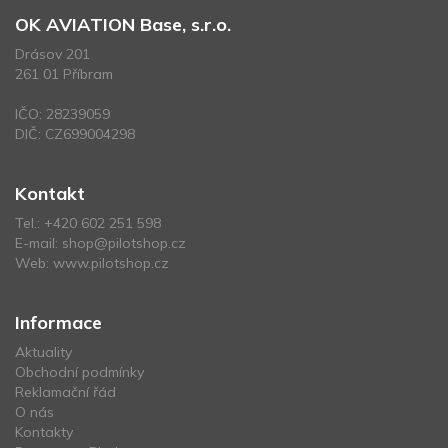
OK AVIATION Base, s.r.o.
Drásov 201
261 01 Příbram
IČO: 28239059
DIČ: CZ699004298
Kontakt
Tel.:
+420 602 251 598
E-mail:
shop@pilotshop.cz
Web:
www.pilotshop.cz
Informace
Aktuality
Obchodní podmínky
Reklamační řád
O nás
Kontakty