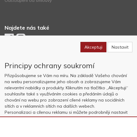
Odstoupení od smlouvy
Najdete nás také
Akceptuji
Nastavit
Newsletter
Principy ochrany soukromí
Odebírat
Přizpůsobujeme se Vám na míru. Na základě Vašeho chování
na webu personalizujeme jeho obsah a zobrazujeme Vám
relevantní nabídky a produkty. Kliknutím na tlačítko „Akceptuji“
Copyright © OK AVIATION Base, s.r.o. 2022, powered by
ABRA E-
souhlasíte také s využíváním cookies a předáním údajů o
shop
chování na webu pro zobrazení cílené reklamy na sociálních
sítích a v reklamních sítích na dalších webech.
Personalizaci a cílenou reklamu si můžete podrobněji nastavit
nebo kdykoli vypnout po kliknutí na tlačítko „Nastavit“.