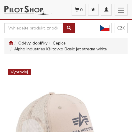
Toggle
Togg
0
navigation
navig
CZK
Oděvy, doplňky
Čepice
Alpha Industries Kšiltovka Basic jet stream white
Výprodej