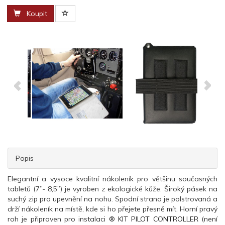
Koupit
Popis
Elegantní
a
vysoce kvalitní
nákoleník
pro většinu současných
tabletů (7”- 8,5”)
je vyroben
z
ekologické
kůže.
Široký
pásek
na
suchý zip pro upevnění na nohu. Spodní strana je polstrovaná a
drží nákoleník na místě, kde si ho přejete přesně mít.
Horní pravý
roh je připraven pro instalaci
®
KIT
PILOT
CONTROLLER
(není