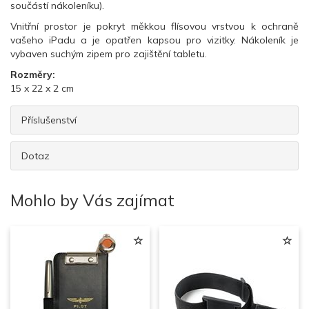
součástí nákoleníku)
.
Vnitřní prostor
je pokryt
měkkou flísovou vrstvou
k ochraně
vašeho
iPadu
a
je opatřen kapsou pro vizitky. Nákoleník je
vybaven suchým zipem pro zajištění tabletu.
Rozměry:
15 x 22 x 2 cm
Příslušenství
Dotaz
Mohlo by Vás zajímat