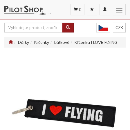
Toggle
Togg
0
navigation
navig
CZK
Dárky
Klíčenky
Látkové
Klíčenka I LOVE FLYING