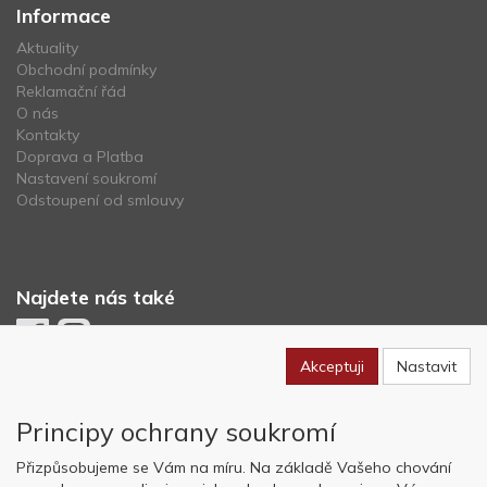
Informace
Aktuality
Obchodní podmínky
Reklamační řád
O nás
Kontakty
Doprava a Platba
Nastavení soukromí
Odstoupení od smlouvy
Najdete nás také
Akceptuji
Nastavit
Newsletter
Principy ochrany soukromí
Odebírat
Přizpůsobujeme se Vám na míru. Na základě Vašeho chování