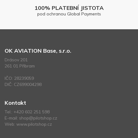
100% PLATEBNÍ JISTOTA
pod ochranou Global Payments
OK AVIATION Base, s.r.o.
Drásov 201
261 01 Příbram
IČO: 28239059
DIČ: CZ699004298
Kontakt
Tel.:
+420 602 251 598
E-mail:
shop@pilotshop.cz
Web:
www.pilotshop.cz