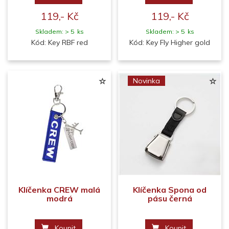
119,- Kč
119,- Kč
Skladem: > 5 ks
Skladem: > 5 ks
Kód: Key RBF red
Kód: Key Fly Higher gold
Novinka
Klíčenka CREW malá
Klíčenka Spona od
modrá
pásu černá
Koupit
Koupit