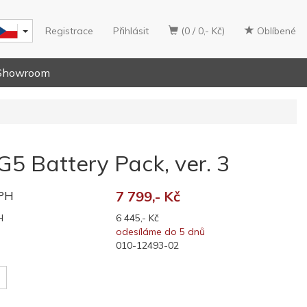
Registrace
Přihlásit
(0 / 0,- Kč)
Oblíbené
Showroom
5 Battery Pack, ver. 3
DPH
7 799,- Kč
H
6 445,- Kč
odesíláme do 5 dnů
010-12493-02