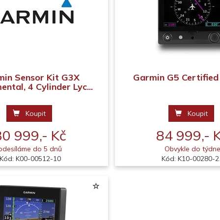
in Sensor Kit G3X
Garmin G5 Certified
ntal, 4 Cylinder Lyc...
Koupit
Koupit
30 999,- Kč
84 999,- 
odesíláme do 5 dnů
Obvykle do týdn
Kód: K00-00512-10
Kód: K10-00280-2