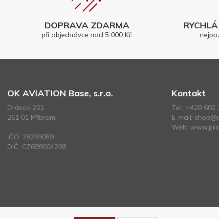
DOPRAVA ZDARMA
RYCHLÁ 
při objednávce nad 5 000 Kč
nejpo
OK AVIATION Base, s.r.o.
Kontakt
Drásov 201
Tel.:
+420 602 
261 01 Příbram
E-mail:
shop@p
Web:
www.pilo
IČO: 28239059
DIČ: CZ699004298