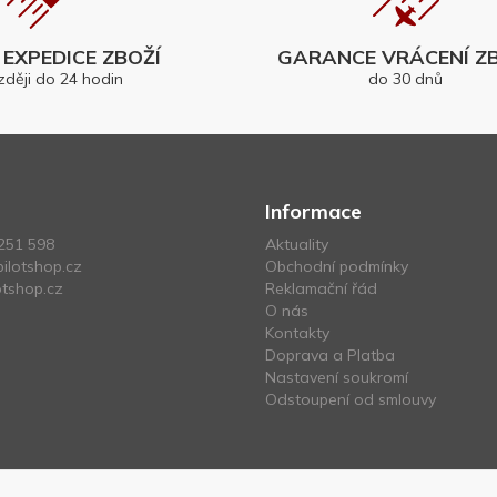
EXPEDICE ZBOŽÍ
GARANCE VRÁCENÍ ZB
zději do 24 hodin
do 30 dnů
Informace
251 598
Aktuality
ilotshop.cz
Obchodní podmínky
tshop.cz
Reklamační řád
O nás
Kontakty
Doprava a Platba
Nastavení soukromí
Odstoupení od smlouvy