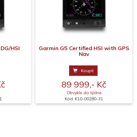
 DG/HSI
Garmin G5 Certified HSI with GPS
Nav
Koupit
Kč
89 999,- Kč
e
Obvykle do týdne
1
Kód: K10-00280-31