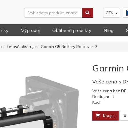
CZK
inky
Výprodej
Oblíbené produkty
Blog
a
Letové přístroje
Garmin G5 Battery Pack, ver. 3
Garmin G
Vaše cena s 
Vaše cena bez DP
Dostupnost
Kód
Koupit