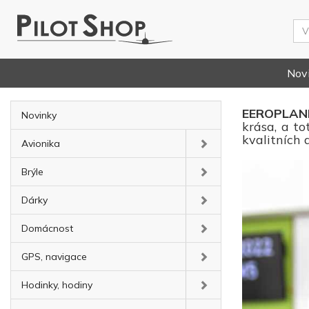
Nov
EEROPLA
Novinky
krása, a to
kvalitních 
Avionika
Brýle
Dárky
Domácnost
GPS, navigace
Hodinky, hodiny