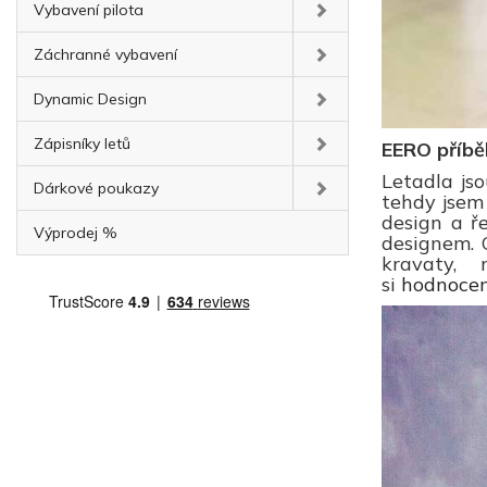
Vybavení pilota
Záchranné vybavení
Dynamic Design
Zápisníky letů
EERO příběh
Letadla jso
Dárkové poukazy
tehdy jsem 
design a ř
Výprodej %
designem. 
kravaty, 
si
hodnocen