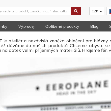
CZK
inky
Výprodej
Oblíbené produkty
Blog
NE
je ateliér a nezávislá značka oblečení pro blázny 
též dáváme do našich produktů. Chceme, abyste se c
a na dotek velmi příjemných materiálů. Hrajeme fér,