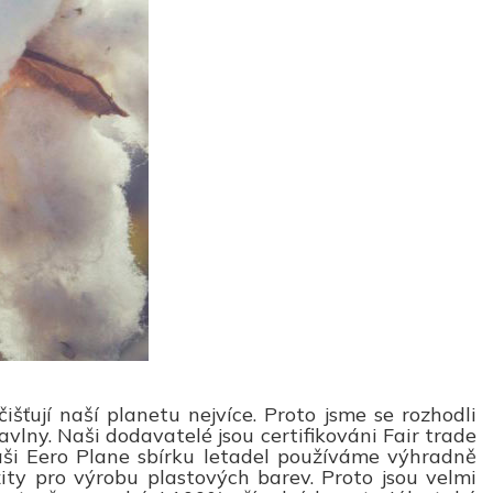
išťují naší planetu nejvíce. Proto jsme se rozhodli
vlny. Naši dodavatelé jsou certifikováni Fair trade
 naši Eero Plane sbírku letadel používáme výhradně
žity pro výrobu plastových barev. Proto jsou velmi