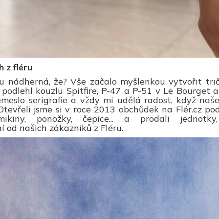
 z fléru
u nádherná, že? Vše začalo myšlenkou vytvořit trič
podlehl kouzlu Spitfire, P-47 a P-51 v Le Bourget a vy
emeslo serigrafie a vždy mi udělá radost, když na
Otevřeli jsme si v roce 2013 obchůdek na Flér.cz po
mikiny, ponožky, čepice... a prodali jednotky,
í od našich zákazníků
z Fléru.