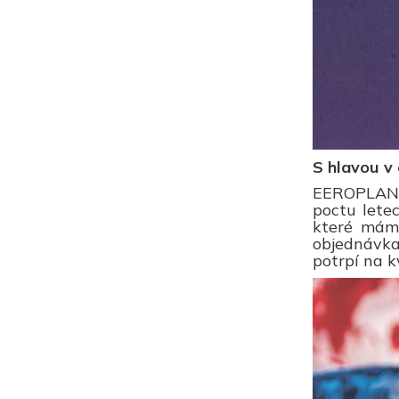
S hlavou v 
EEROPLANE 
poctu letec
které máme
objednávka
potrpí na k