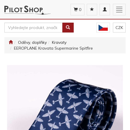
Toggle
Togg
0
navigation
navig
CZK
Oděvy, doplňky
Kravaty
EEROPLANE Kravata Supermarine Spitfire