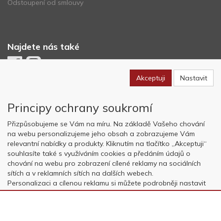
Odstoupení od smlouvy
Najdete nás také
Akceptuji
Nastavit
Newsletter
Principy ochrany soukromí
Odebírat
Přizpůsobujeme se Vám na míru. Na základě Vašeho chování
na webu personalizujeme jeho obsah a zobrazujeme Vám
relevantní nabídky a produkty. Kliknutím na tlačítko „Akceptuji“
Copyright © OK AVIATION Base, s.r.o. 2022, powered by
ABRA E-
souhlasíte také s využíváním cookies a předáním údajů o
shop
chování na webu pro zobrazení cílené reklamy na sociálních
sítích a v reklamních sítích na dalších webech.
Personalizaci a cílenou reklamu si můžete podrobněji nastavit
nebo kdykoli vypnout po kliknutí na tlačítko „Nastavit“.