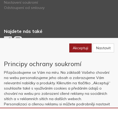
Nastavení soukromí
Odstoupení od smlouvy
Najdete nás také
Akceptuji
Nastavit
Newsletter
Principy ochrany soukromí
Odebírat
Přizpůsobujeme se Vám na míru. Na základě Vašeho chování
na webu personalizujeme jeho obsah a zobrazujeme Vám
relevantní nabídky a produkty. Kliknutím na tlačítko „Akceptuji“
Copyright © OK AVIATION Base, s.r.o. 2022, powered by
ABRA E-
souhlasíte také s využíváním cookies a předáním údajů o
shop
chování na webu pro zobrazení cílené reklamy na sociálních
sítích a v reklamních sítích na dalších webech.
Personalizaci a cílenou reklamu si můžete podrobněji nastavit
nebo kdykoli vypnout po kliknutí na tlačítko „Nastavit“.