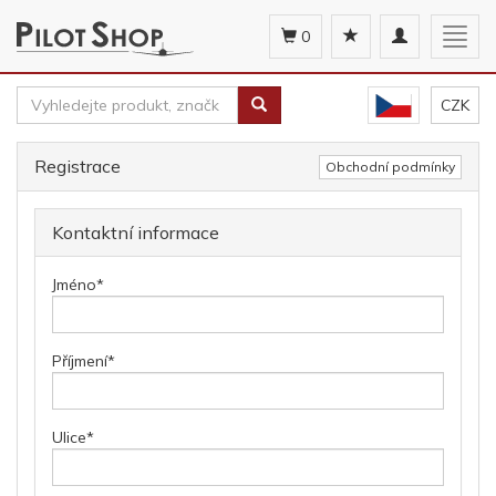
Toggle
Togg
0
navigation
navig
CZK
Registrace
Obchodní podmínky
Kontaktní informace
Jméno
*
Příjmení
*
Ulice
*