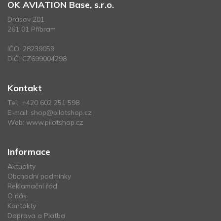
OK AVIATION Base, s.r.o.
Drásov 201
261 01 Příbram
IČO: 28239059
DIČ: CZ699004298
Kontakt
Tel.:
+420 602 251 598
E-mail:
shop@pilotshop.cz
Web:
www.pilotshop.cz
Informace
Aktuality
Obchodní podmínky
Reklamační řád
O nás
Kontakty
Doprava a Platba