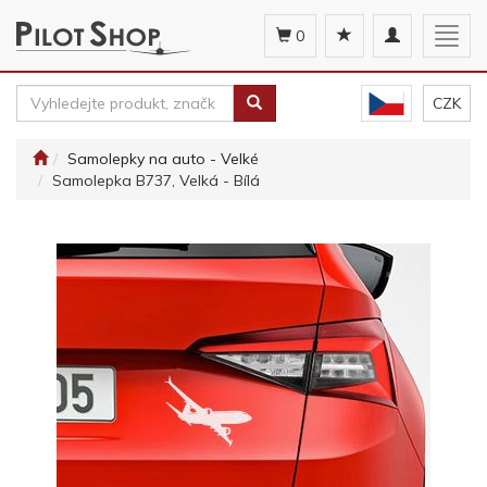
Toggle
Togg
0
navigation
navig
CZK
Samolepky na auto - Velké
Samolepka B737, Velká - Bílá