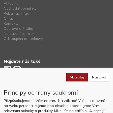
Aktuality
Obchodní podmínky
Reklamační řád
O nás
Kontakty
Doprava a Platba
Nastavení soukromí
Odstoupení od smlouvy
Najdete nás také
Akceptuji
Nastavit
Newsletter
Principy ochrany soukromí
Odebírat
Přizpůsobujeme se Vám na míru. Na základě Vašeho chování
na webu personalizujeme jeho obsah a zobrazujeme Vám
relevantní nabídky a produkty. Kliknutím na tlačítko „Akceptuji“
Copyright © OK AVIATION Base, s.r.o. 2022, powered by
ABRA E-