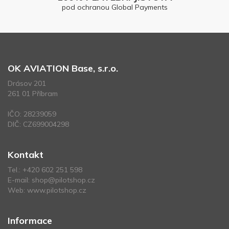
pod ochranou Global Payments
OK AVIATION Base, s.r.o.
Drásov 201
261 01 Příbram
IČO: 28239059
DIČ: CZ699004298
Kontakt
Tel.:
+420 602 251 598
E-mail:
shop@pilotshop.cz
Web:
www.pilotshop.cz
Informace