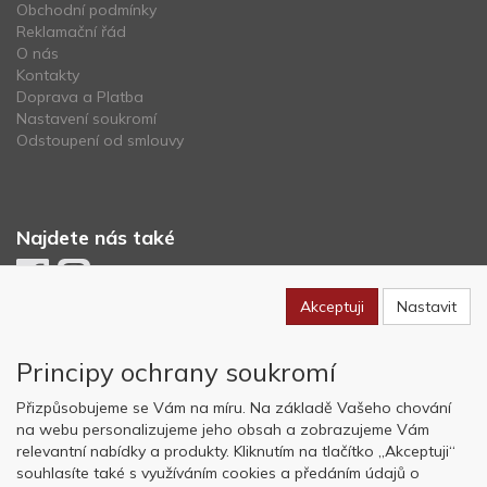
Obchodní podmínky
Reklamační řád
O nás
Kontakty
Doprava a Platba
Nastavení soukromí
Odstoupení od smlouvy
Najdete nás také
Akceptuji
Nastavit
Newsletter
Principy ochrany soukromí
Odebírat
Přizpůsobujeme se Vám na míru. Na základě Vašeho chování
na webu personalizujeme jeho obsah a zobrazujeme Vám
relevantní nabídky a produkty. Kliknutím na tlačítko „Akceptuji“
Copyright © OK AVIATION Base, s.r.o. 2022, powered by
ABRA E-
souhlasíte také s využíváním cookies a předáním údajů o
shop