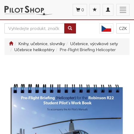
Toggle
Togg
0
navigation
navig
CZK
Knihy, učebnice, slovníky
Učebnice, výcvikové sety
Učebnice helikoptéry
Pre-Flight Briefing Helicopter