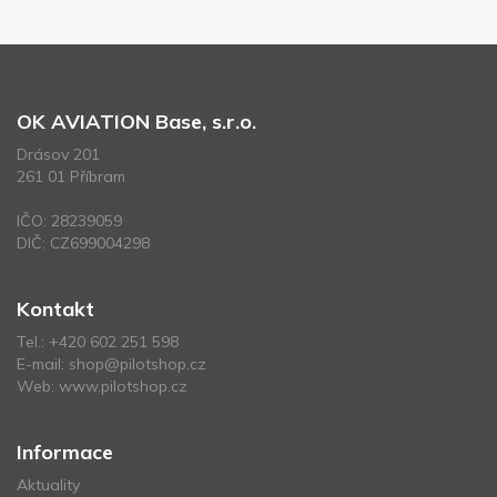
OK AVIATION Base, s.r.o.
Drásov 201
261 01 Příbram
IČO: 28239059
DIČ: CZ699004298
Kontakt
Tel.:
+420 602 251 598
E-mail:
shop@pilotshop.cz
Web:
www.pilotshop.cz
Informace
Aktuality