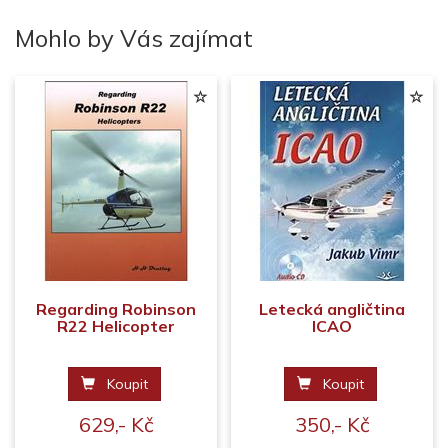
Mohlo by Vás zajímat
Regarding Robinson
Letecká angličtina
R22 Helicopter
ICAO
Koupit
Koupit
629,- Kč
350,- Kč