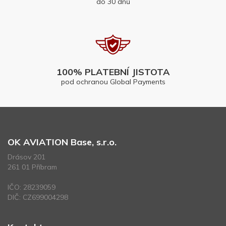
do 30 dnů
100% PLATEBNÍ JISTOTA
pod ochranou Global Payments
OK AVIATION Base, s.r.o.
Drásov 201
261 01 Příbram
IČO: 28239059
DIČ: CZ699004298