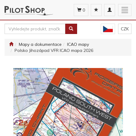
Toggle
Togg
0
navigation
navig
CZK
Mapy a dokumentace
ICAO mapy
Polsko Jihozápad VFR ICAO mapa 2026