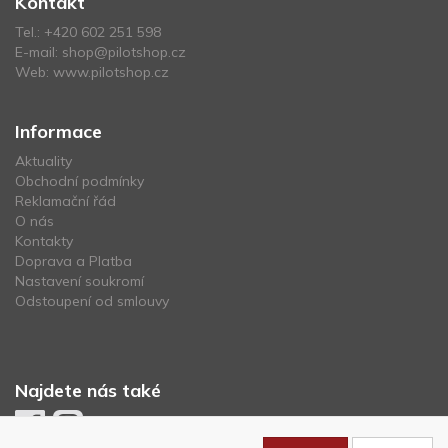
Kontakt
Tel.:
+420 602 251 598
E-mail:
shop@pilotshop.cz
Web:
www.pilotshop.cz
Informace
Aktuality
Obchodní podmínky
Reklamační řád
O nás
Kontakty
Doprava a Platba
Nastavení soukromí
Odstoupení od smlouvy
Najdete nás také