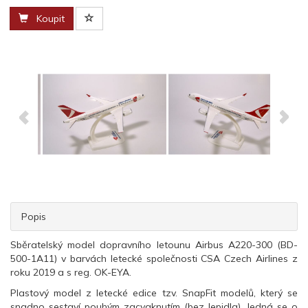
Koupit
Popis
Sběratelský model dopravního letounu Airbus A220-300 (BD-
500-1A11) v barvách letecké společnosti CSA Czech Airlines z
roku 2019 a s reg. OK-EYA.
Plastový model z letecké edice tzv. SnapFit modelů, který se
snadno sestaví pouhým zacvaknutím (bez lepidla). Jedná se o