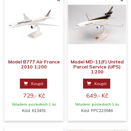
Model B777 Air France
Model MD-11(F) United
2010 1:200
Parcel Service (UPS)
1:200
Koupit
Koupit
729,- Kč
649,- Kč
Skladem: posledních 2 ks
Skladem: posledních 1 ks
Kód: 613491
Kód: PPC223946