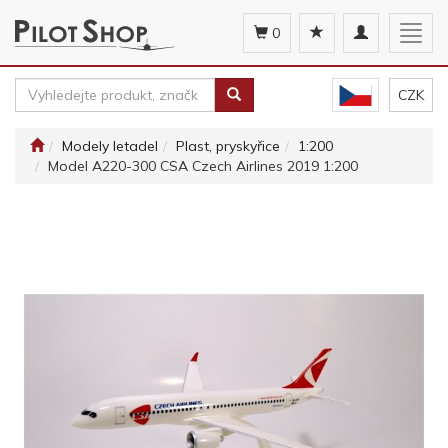
Toggle
Togg
0
navigation
navig
CZK
Modely letadel
Plast, pryskyřice
1:200
Model A220-300 CSA Czech Airlines 2019 1:200