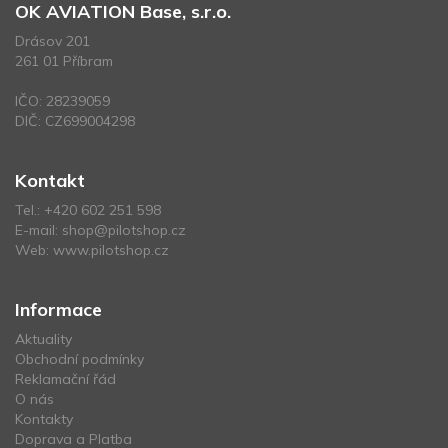
OK AVIATION Base, s.r.o.
Drásov 201
261 01 Příbram
IČO: 28239059
DIČ: CZ699004298
Kontakt
Tel.:
+420 602 251 598
E-mail:
shop@pilotshop.cz
Web:
www.pilotshop.cz
Informace
Aktuality
Obchodní podmínky
Reklamační řád
O nás
Kontakty
Doprava a Platba