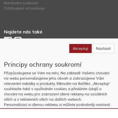
Nastavení soukromí
Odstoupení od smlouvy
Najdete nás také
Akceptuji
Nastavit
Newsletter
Principy ochrany soukromí
Odebírat
Přizpůsobujeme se Vám na míru. Na základě Vašeho chování
na webu personalizujeme jeho obsah a zobrazujeme Vám
relevantní nabídky a produkty. Kliknutím na tlačítko „Akceptuji“
Copyright © OK AVIATION Base, s.r.o. 2022, powered by
ABRA E-
souhlasíte také s využíváním cookies a předáním údajů o
shop
chování na webu pro zobrazení cílené reklamy na sociálních
sítích a v reklamních sítích na dalších webech.
Personalizaci a cílenou reklamu si můžete podrobněji nastavit
nebo kdykoli vypnout po kliknutí na tlačítko „Nastavit“.