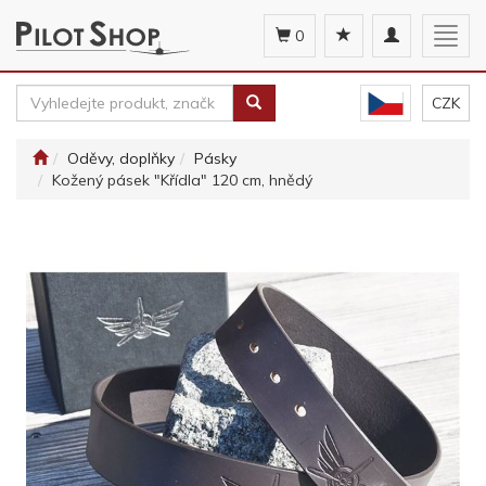
Toggle
Togg
0
navigation
navig
CZK
Oděvy, doplňky
Pásky
Kožený pásek "Křídla" 120 cm, hnědý