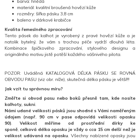
barva: hnědá
materiál: kvalitní broušená hovězí kůže
rozměry: šířka pásku 3,8 cm
baleno v dárkové krabičce
Kvalita řemeslného zpracování
Tento pásek do kalhot je vyrobený z pravé hovězí kůže a je
natolik bytelný, že vám s trochou péče vydrží dlouhá léta.
Kombinace špičkového zpracování, stylového designu a
originálního motivu jistě potěší každého vášnivého pilota.
POZOR: Uváděná KATALOGOVÁ DÉLKA PÁSKU SE ROVNÁ
OBVODU PASU (viz obr. níže), skutečná délka pásku je větší!!!
Jak vzít tu správnou míru?
Změřte si obvod pasu nebo boků přesně tam, kde nosíte
kalhoty, sukni
.
Námi udané velikosti pásků jsou shodné s Vámi naměřeným
údajem (např. 90 cm v pase odpovídá velikosti opasku
90)
.
Velikost měříme od prostřední dírky ke
sponě
,
celková
délka opasku je
vždy
o cca 15 cm delší
než je
velikost udávaná na opasku
. Všechny nabízené opasky jsou